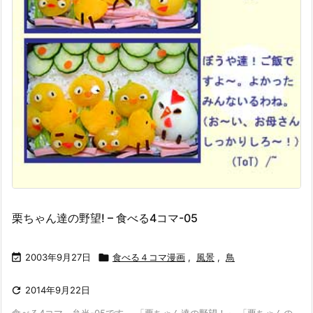
栗ちゃん達の野望! – 食べる4コマ-05

2003年9月27日

食べる４コマ漫画
,
風景
,
鳥

2014年9月22日
食べる4コマ 弁当-05です。 「栗ちゃん達の野望！」 「栗ちゃんの