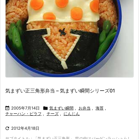
気まずい正三角形弁当 – 気まずい瞬間シリーズ01

2005年7月14日

気まずい瞬間
,
お弁当
,
海苔
,
チャーハン・ピラフ
,
チーズ
,
にんじん

2012年4月18日
サブタイトル：「気まずい正三角形」 世の中はバーゲンラッシュらし