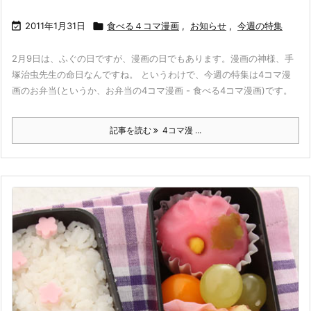

2011年1月31日

食べる４コマ漫画
,
お知らせ
,
今週の特集
2月9日は、ふぐの日ですが、漫画の日でもあります。漫画の神様、手
塚治虫先生の命日なんですね。 というわけで、今週の特集は4コマ漫
画のお弁当(というか、お弁当の4コマ漫画 - 食べる4コマ漫画)です。
記事を読む
4コマ漫 ...