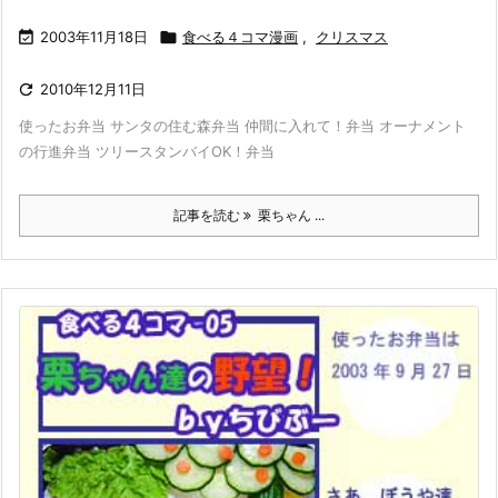

2003年11月18日

食べる４コマ漫画
,
クリスマス

2010年12月11日
使ったお弁当 サンタの住む森弁当 仲間に入れて！弁当 オーナメント
の行進弁当 ツリースタンバイOK！弁当
記事を読む
栗ちゃん ...