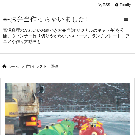

Feedly
RSS
e-お弁当作っちゃいました!

宮澤真理のかわいいお絵かきお弁当(オリジナルのキャラ弁)を公

開。ウィンナー飾り切りやかわいいスィーツ、ランチプレート、ア
メニュ
ニメや作り方動画も

サイド


ホーム
>

イラスト・漫画
前へ

次へ

検索