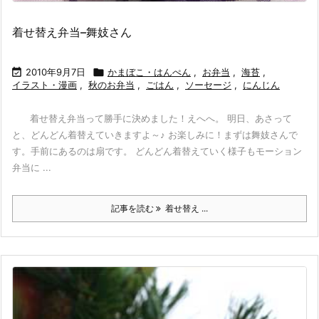
着せ替え弁当–舞妓さん

2010年9月7日

かまぼこ・はんぺん
,
お弁当
,
海苔
,
イラスト・漫画
,
秋のお弁当
,
ごはん
,
ソーセージ
,
にんじん
着せ替え弁当って勝手に決めました！えへへ。 明日、あさって
と、どんどん着替えていきますよ～♪ お楽しみに！まずは舞妓さんで
す。手前にあるのは扇です。 どんどん着替えていく様子もモーション
弁当に ...
記事を読む
着せ替え ...