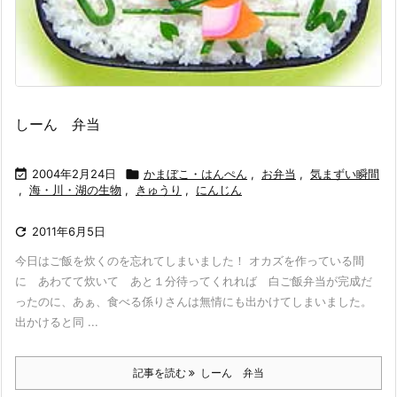
しーん 弁当

2004年2月24日

かまぼこ・はんぺん
,
お弁当
,
気まずい瞬間
,
海・川・湖の生物
,
きゅうり
,
にんじん

2011年6月5日
今日はご飯を炊くのを忘れてしまいました！ オカズを作っている間
に あわてて炊いて あと１分待ってくれれば 白ご飯弁当が完成だ
ったのに、あぁ、食べる係りさんは無情にも出かけてしまいました。
出かけると同 ...
記事を読む
しーん 弁当