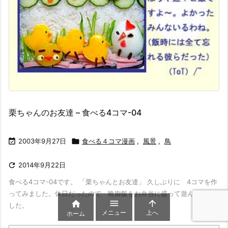
栗ちゃんのお友達 – 食べる4コマ-04

2003年9月27日

食べる４コマ漫画
,
風景
,
鳥

2014年9月22日
食べる4コマ-04です。 「栗ちゃんとお友達」 久しぶりに 4コマを作
ってみました。休日だったので 晩御飯をお弁当に盛って遊んでみま



した。
メニュー
上へ
ホーム