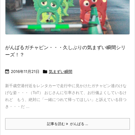
がんばるガチャピン・・・久しぶりの気まずい瞬間シリ
ーズ！？

2016年11月21日

気まずい瞬間
新千歳空港付近をレンタカーで走行中に見かけたガチャピン達のけな
げな姿・・・（ToT） おじさんに引率されて、お行儀よくしているけ
れど もう、絶対に「一緒につれて帰ってほしい」と訴えている目つ
き・・・だ ...
記事を読む
がんばる ...