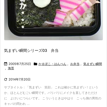
気まずい瞬間シリーズ03 弁当

2005年7月25日

かまぼこ・はんぺん
,
お弁当
,
気まずい瞬間
,
海苔

2014年7月20日
サブタイトル：「気まずい 笑顔」 これは確かに気まずい！という
か、ほとんどむごい瞬間です。バリバリにメイクを直してきただけ
に よけいにつらいです。 こういうときはやはり こっち側の男性の
キャパの問われ ...