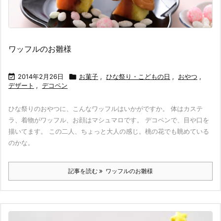
ワッフルのお雛様

2014年2月26日

お菓子
,
ひな祭り・こどもの日
,
おやつ
,
デザート
,
デコペン
ひな祭りのおやつに、こんなワッフルはいかがですか。 体はカステ
ラ、着物がワッフル、お顔はマシュマロです。 デコペンで、目や口を
描いてます。 この二人、ちょっと大人の感じ。桃の花でも眺めている
のかな。
記事を読む
ワッフルのお雛様