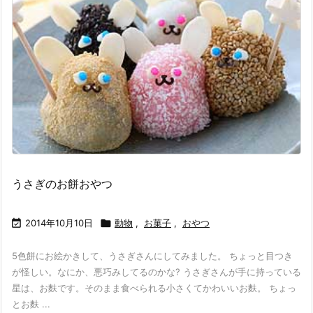
うさぎのお餅おやつ

2014年10月10日

動物
,
お菓子
,
おやつ
5色餅にお絵かきして、うさぎさんにしてみました。 ちょっと目つき
が怪しい。なにか、悪巧みしてるのかな? うさぎさんが手に持っている
星は、お麩です。そのまま食べられる小さくてかわいいお麩。 ちょっ
とお麩 ...