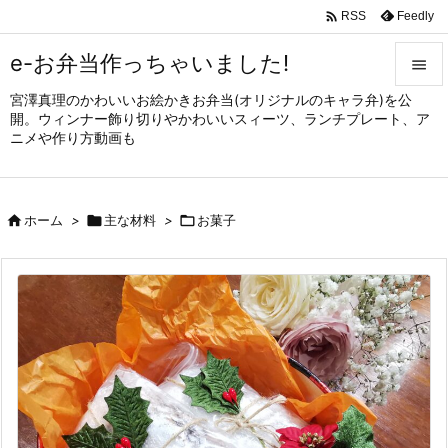

Feedly
RSS
e-お弁当作っちゃいました!

宮澤真理のかわいいお絵かきお弁当(オリジナルのキャラ弁)を公

開。ウィンナー飾り切りやかわいいスィーツ、ランチプレート、ア
メニュ
ニメや作り方動画も

サイド


ホーム
>

主な材料
>

お菓子
前へ

次へ

検索