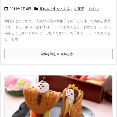

2014年7月6日

夏休み・七夕・お盆
,
お菓子
,
おやつ
明日は七夕ですね。 市販の羊羹や和菓子を細工して作った織姫と彦星
です。 詳しい作り方はお子様ランチでおもてなし お絵かきレシピに
掲載してございますので、ご覧ください。 お子さまランチでおもてな
し お絵 ...
記事を読む
織姫と彦 ...