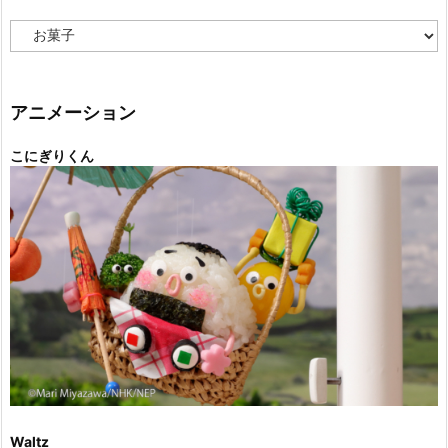
カ
テ
ゴ
リ
ー
アニメーション
こにぎりくん
Waltz