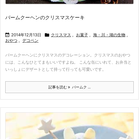
バームクーヘンのクリスマスケーキ

2014年12月13日

クリスマス
,
お菓子
,
海・川・湖の生物
,
おやつ
,
デコペン
バームクーヘンにクリスマスのデコレーション。クリスマスのおやつ
には、こんなひとてまもいいですよね。 こんな缶にいれて、お弁当と
いっしょにデザートとして持って行っても可愛いです。
記事を読む
バームク ...