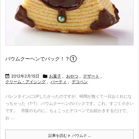
バウムクーヘンでバック！？①

2012年2月15日

お菓子
,
おやつ
,
デザート
,
クリーム・アイシング
,
パーティ
,
デコペン
バレンタインにUPしたかったのですが、時間が無くて一日おくれにな
っちゃった（T-T） バウムクーヘンのバックです。これ、すごく小さい
です。 市販のものに、ちょこっとデコペンでお絵かきするだけで、
お ...
記事を読む
バウムク ...