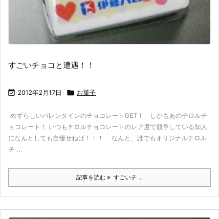
すごいチョコと遭遇！！

2012年2月17日

お菓子
めずらしいバレンタインのチョコレートGET！ しかもあのチロルチ
ョコレート！ いつもチロルチョコレートのレア度で競争している知人
になんとしても自慢せねば！！！ なんと、誰でもオリジナルチロル
チ ...
記事を読む
すごいチ ...