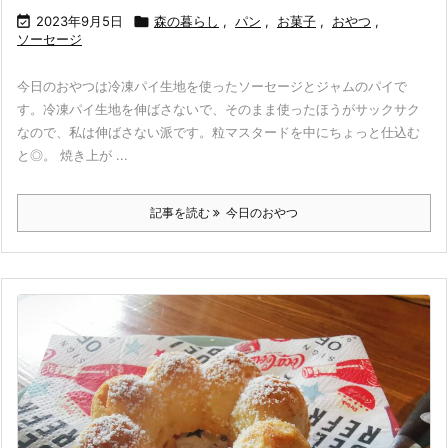

2023年9月5日

森の暮らし
,
パン
,
お菓子
,
おやつ
,
ソーセージ
今日のおやつは冷凍パイ生地を使ったソーセージとジャムのパイで
す。冷凍パイ生地を伸ばさないで、そのまま使ったほうがサックサク
なので、私は伸ばさない派です。粒マスタードを中にちょっと仕込む
と◎。 焼き上が ...
記事を読む
今日のおやつ