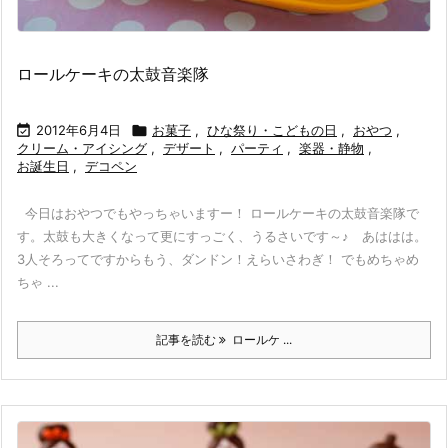
ロールケーキの太鼓音楽隊

2012年6月4日

お菓子
,
ひな祭り・こどもの日
,
おやつ
,
クリーム・アイシング
,
デザート
,
パーティ
,
楽器・静物
,
お誕生日
,
デコペン
今日はおやつでもやっちゃいますー！ ロールケーキの太鼓音楽隊で
す。太鼓も大きくなって更にすっごく、うるさいです～♪ あははは。
3人そろってですからもう、ダンドン！えらいさわぎ！ でもめちゃめ
ちゃ ...
記事を読む
ロールケ ...