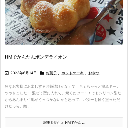
HMでかんたんポンデライオン

2023年6月14日

お菓子
,
ホットケーキ
,
おやつ
急なお客様にお出しするお茶請けがなくて、ちゃちゃっと簡単ドーナ
ツやきました！ 混ぜて型に入れて、焼くだけー！！でもシリコン型だ
からあんまり生地がくっつかないかと思って、バターを軽く塗っただ
けだっら、離 ...
記事を読む
HMでかん ...