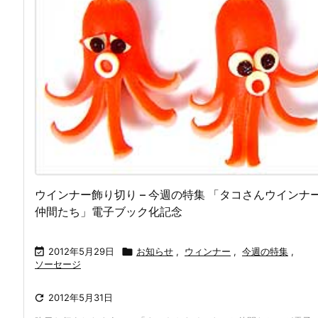
ウインナー飾り切り – 今週の特集 「タコさんウインナ
仲間たち」電子ブック化記念

2012年5月29日

お知らせ
,
ウィンナー
,
今週の特集
,
ソーセージ

2012年5月31日