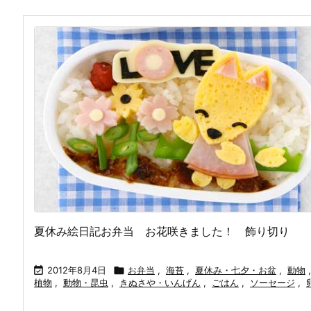
夏休み絵日記お弁当 お花咲きました！ 飾り切り

2012年8月4日

お弁当
,
海苔
,
夏休み・七夕・お盆
,
動物
,
植物
,
動物・昆虫
,
きぬさや・いんげん
,
ごはん
,
ソーセージ
,