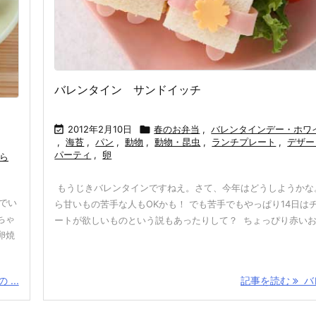
バレンタイン サンドイッチ

2012年2月10日

春のお弁当
,
バレンタインデー・ホワ
,
海苔
,
パン
,
動物
,
動物・昆虫
,
ランチプレート
,
デザー
パーティ
,
卵
ら
もうじきバレンタインですねえ。さて、今年はどうしようかな
でい
ら甘いもの苦手な人もOKかも！ でも苦手でもやっぱり14日は
ちゃ
ートが欲しいものという説もあったりして？ ちょっぴり赤いお顔は
卵焼
...
記事を読む
バレ