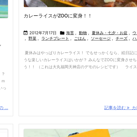
カレーライスがZOOに変身！！

2012年7月17日

海苔
,
動物
,
夏休み・七夕・お盆
,
ウ
,
野菜
,
ランチプレート
,
ごはん
,
ソーセージ
,
チーズ
,
ハ
,
夏休みはやっぱりカレーライス！ でもせっかくなら、絵日記
うな楽しいカレーライスはいかが？ みんなでZOOに変身させ
う！！ （これは大丸福岡天神店のデモのレシピです） ライスにケ
！？
・ｍ
いっ
...
記事を読む
カレ