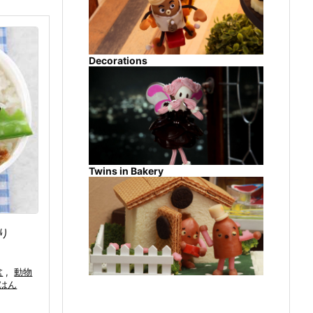
Decorations
Twins in Bakery
り
盆
,
動物
はん