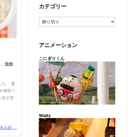
カテゴリー
カ
テ
ゴ
リ
ー
アニメーション
こにぎりくん
ー
,
植物
た。 夏
６種類つ
た抜き型
Waltz
み絵 ...