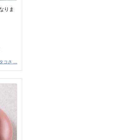
なりま
！
コさ ...