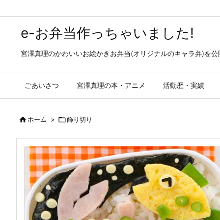
e-お弁当作っちゃいました!
宮澤真理のかわいいお絵かきお弁当(オリジナルのキャラ弁)を
ごあいさつ
宮澤真理の本・アニメ
活動歴・実績

ホーム
>

飾り切り