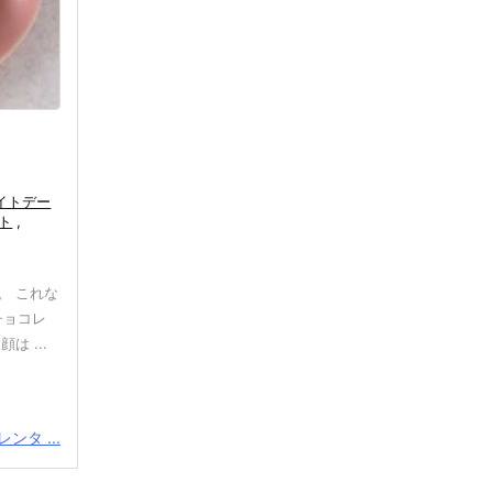
イトデー
ト
,
。 これな
チョコレ
 ...
ンタ ...