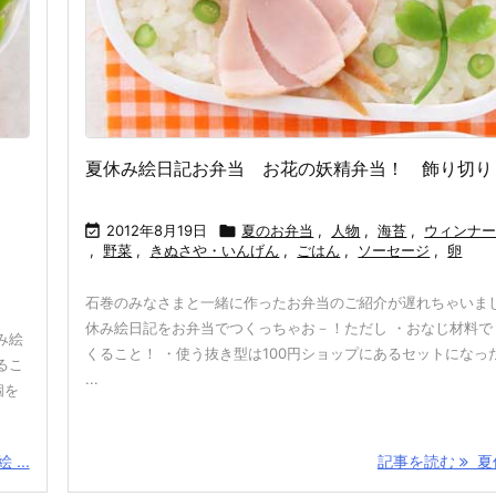
夏休み絵日記お弁当 お花の妖精弁当！ 飾り切り

2012年8月19日

夏のお弁当
,
人物
,
海苔
,
ウィンナ
,
野菜
,
きぬさや・いんげん
,
ごはん
,
ソーセージ
,
卵
石巻のみなさまと一緒に作ったお弁当のご紹介が遅れちゃいまし
休み絵日記をお弁当でつくっちゃお－！ただし ・おなじ材料で
み絵
くること！ ・使う抜き型は100円ショップにあるセットになっ
るこ
...
個を
...
記事を読む
夏休