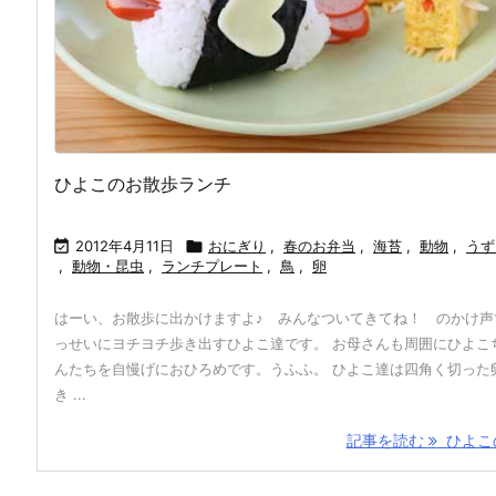
ひよこのお散歩ランチ

2012年4月11日

おにぎり
,
春のお弁当
,
海苔
,
動物
,
うず
,
動物・昆虫
,
ランチプレート
,
鳥
,
卵
はーい、お散歩に出かけますよ♪ みんなついてきてね！ のかけ声
っせいにヨチヨチ歩き出すひよこ達です。 お母さんも周囲にひよこ
んたちを自慢げにおひろめです。うふふ。 ひよこ達は四角く切った
き ...
記事を読む
ひよこの 