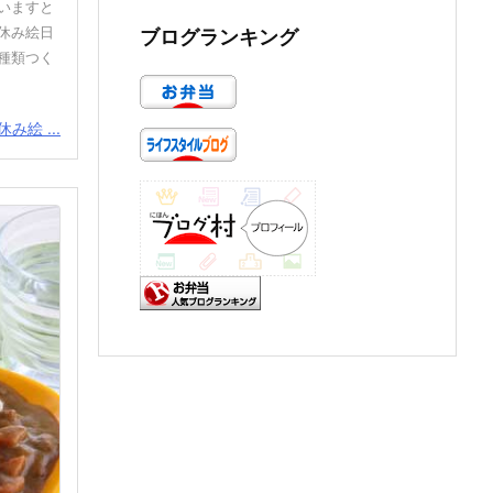
いますと
休み絵日
ブログランキング
種類つく
み絵 ...