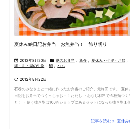
夏休み絵日記お弁当 お魚弁当！ 飾り切り

2012年8月20日

夏のお弁当
,
魚介
,
夏休み・七夕・お盆
,
海・川・湖の生物
,
卵
,
ハム

2012年8月22日
石巻のみなさまと一緒に作ったお弁当のご紹介、最終回です。 夏休
日記をお弁当でつくっちゃお－！ただし ・おなじ材料で６種類つく
と！ ・使う抜き型は100円ショップにあるセットになった抜き型１
...
記事を読む
夏休み絵 