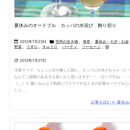
夏休みのオードブル カッパの水浴び 飾り切り

2012年7月23日

空想の生き物
,
海苔
,
夏休み・七夕・お盆
野菜
,
うずら
,
きゅうり
,
パーティ
,
ソーセージ
,
卵

2012年7月27日
冷製スープ、ちょっと目を離した隙に、カッパに行水されちゃった
なんてご経験のある方も多いかと思いますが・・・ないですね・・
（＿）ｍ 夏にみんなで気軽にワイワイやるときの定番オードブルと
たら ...
記事を読む
夏休みの 