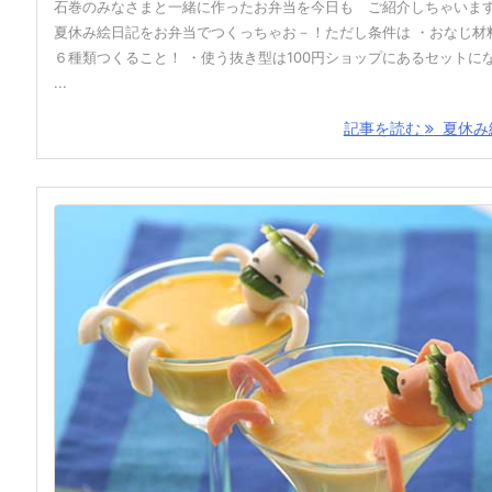
石巻のみなさまと一緒に作ったお弁当を今日も ご紹介しちゃいま
夏休み絵日記をお弁当でつくっちゃお－！ただし条件は ・おなじ材
６種類つくること！ ・使う抜き型は100円ショップにあるセットに
...
記事を読む
夏休み絵 