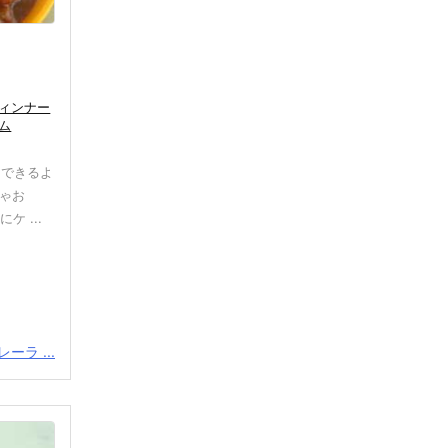
ィンナー
ム
にできるよ
ちゃお
 ...
ーラ ...