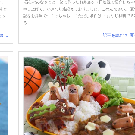
す。
石巻のみなさまと一緒に作ったお弁当を６日連続で紹介しちゃ
料で
申し上げて、いきなり途絶えておりました。ごめんなさい。 夏
なっ
記をお弁当でつくっちゃお－！ただし条件は ・おなじ材料で６
る ...
...
記事を読む
夏休