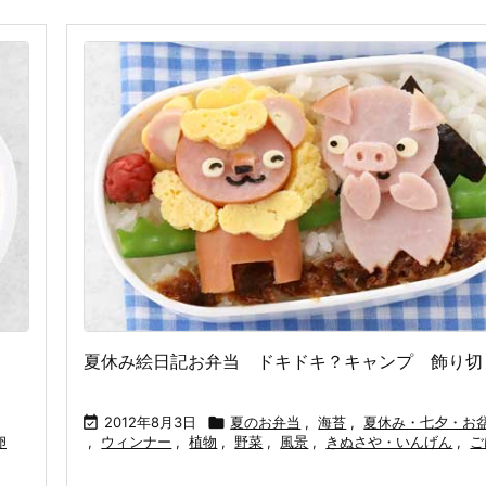
夏休み絵日記お弁当 ドキドキ？キャンプ 飾り切

2012年8月3日

夏のお弁当
,
海苔
,
夏休み・七夕・お
卵
,
ウィンナー
,
植物
,
野菜
,
風景
,
きぬさや・いんげん
,
ご