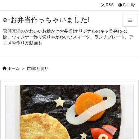

Feedly
RSS
e-お弁当作っちゃいました!

宮澤真理のかわいいお絵かきお弁当(オリジナルのキャラ弁)を公

開。ウィンナー飾り切りやかわいいスィーツ、ランチプレート、ア
メニュ
ニメや作り方動画も

サイド


ホーム
>

飾り切り
前へ

次へ

検索