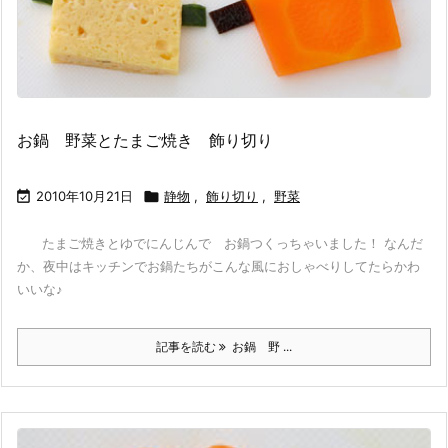
お鍋 野菜とたまご焼き 飾り切り

2010年10月21日

静物
,
飾り切り
,
野菜
たまご焼きとゆでにんじんで お鍋つくっちゃいました！ なんだ
か、夜中はキッチンでお鍋たちがこんな風におしゃべりしてたらかわ
いいな♪
記事を読む
お鍋 野 ...