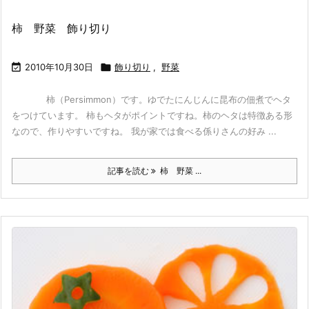
柿 野菜 飾り切り

2010年10月30日

飾り切り
,
野菜
柿（Persimmon）です。ゆでたにんじんに昆布の佃煮でヘタ
をつけています。 柿もヘタがポイントですね。柿のヘタは特徴ある形
なので、作りやすいですね。 我が家では食べる係りさんの好み ...
記事を読む
柿 野菜 ...