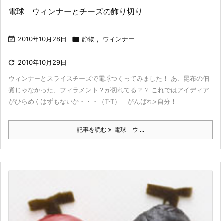
電球 ウィンナーとチーズの飾り切り

2010年10月28日

静物
,
ウィンナー

2010年10月29日
ウィンナーとスライスチーズで電球つくってみました！ あ、昆布の佃
煮じゃなかった、フィラメント？が切れてる？？ これではアイディア
がひらめくはずもないか・・・（T-T） がんばれ>自分！
記事を読む
電球 ウ ...