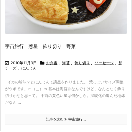
宇宙旅行 惑星 飾り切り 野菜

2010年11月3日

お弁当
,
海苔
,
飾り切り
,
ソーセージ
,
卵
,
チーズ
,
にんじん
イカの珍味？とにんじんで惑星を作りました。 荒っぽいサイズ調整
がツボです。ｍ（＿）ｍ 基本は海苔弁なんですけど、なんとなく飾り
切りかなと思って。 手前の黄色い星は何かしら。温暖化の進んだ地球
だなん ...
記事を読む
宇宙旅行 ...