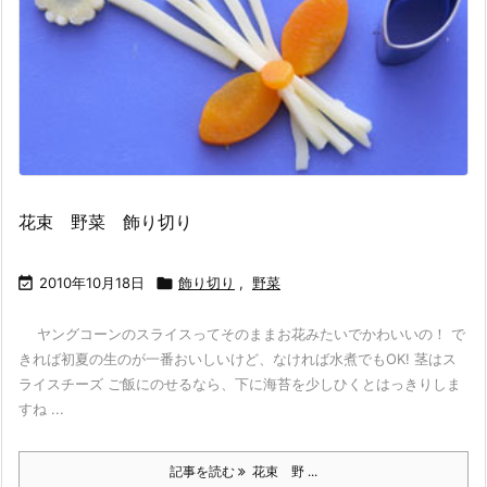
花束 野菜 飾り切り

2010年10月18日

飾り切り
,
野菜
ヤングコーンのスライスってそのままお花みたいでかわいいの！ で
きれば初夏の生のが一番おいしいけど、なければ水煮でもOK! 茎はス
ライスチーズ ご飯にのせるなら、下に海苔を少しひくとはっきりしま
すね ...
記事を読む
花束 野 ...