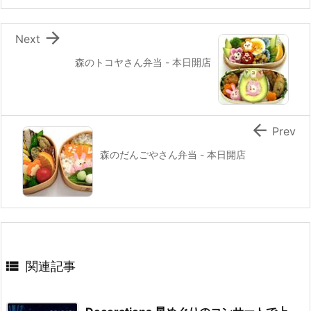
o
k

Next
森のトコヤさん弁当 - 本日開店

Prev
森のだんごやさん弁当 - 本日開店

関連記事