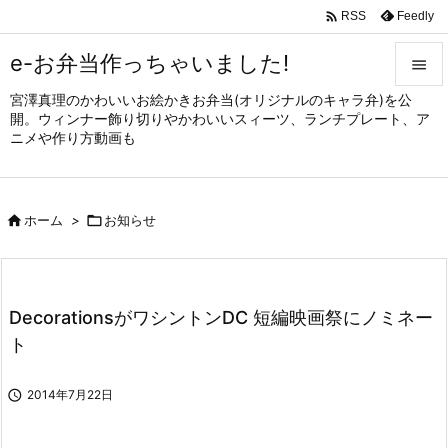

Feedly
RSS
e-お弁当作っちゃいました!

宮澤真理のかわいいお絵かきお弁当(オリジナルのキャラ弁)を公

開。ウィンナー飾り切りやかわいいスィーツ、ランチプレート、ア
メニュ
ニメや作り方動画も

サイド


ホーム
>

お知らせ
前へ

次へ

DecorationsがワシントンDC 短編映画祭にノミネー
検索
ト

2014年7月22日