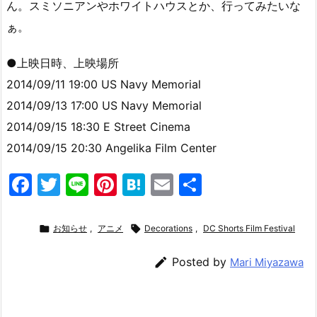
ん。スミソニアンやホワイトハウスとか、行ってみたいな
ぁ。
●上映日時、上映場所
2014/09/11 19:00 US Navy Memorial
2014/09/13 17:00 US Navy Memorial
2014/09/15 18:30 E Street Cinema
2014/09/15 20:30 Angelika Film Center
F
T
Li
Pi
H
E
共
a
w
n
nt
at
m
有
c
itt
e
er
e
ai

お知らせ
,
アニメ

Decorations
,
DC Shorts Film Festival
e
er
e
n
l

Posted by
Mari Miyazawa
b
st
a
o