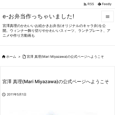

Feedly
RSS
e-お弁当作っちゃいました!

宮澤真理のかわいいお絵かきお弁当(オリジナルのキャラ弁)を公

開。ウィンナー飾り切りやかわいいスィーツ、ランチプレート、ア
メニュ
ニメや作り方動画も

サイド


ホーム
>

宮澤 真理(Mari Miyazawa)の公式ページへようこそ
前へ

次へ

宮澤 真理(Mari Miyazawa)の公式ページへようこそ
検索

2011年5月1日