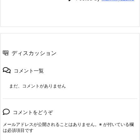
e
er
e
n
l
b
st
a
o
o
k
ディスカッション
コメント一覧
まだ、コメントがありません
コメントをどうぞ
メールアドレスが公開されることはありません。
※
が付いている欄
は必須項目です