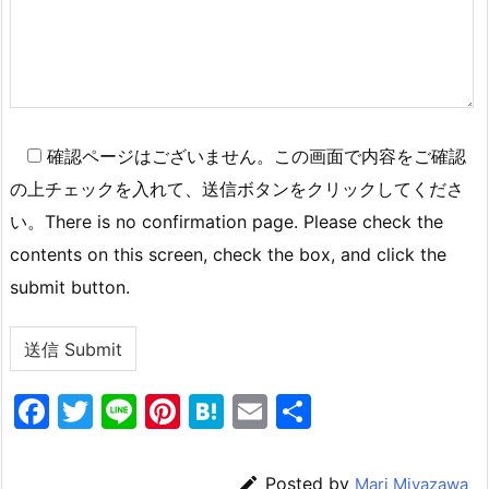
確認ページはございません。この画面で内容をご確認
の上チェックを入れて、送信ボタンをクリックしてくださ
い。There is no confirmation page. Please check the
contents on this screen, check the box, and click the
submit button.
F
T
Li
Pi
H
E
共
a
w
n
nt
at
m
有
c
itt
e
er
e
ai

Posted by
Mari Miyazawa