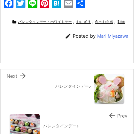
F
T
Li
Pi
H
E
共
a
w
n
nt
at
m
有
c
itt
e
er
e
ai

バレンタインデー・ホワイトデー
,
おにぎり
,
冬のお弁当
,
動物
e
er
e
n
l

Posted by
Mari Miyazawa
b
st
a
o
o
k

Next
バレンタインデー♪

Prev
バレンタインデー♪