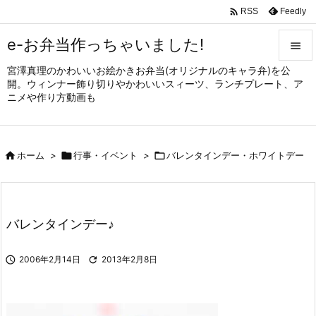

Feedly
RSS
e-お弁当作っちゃいました!

宮澤真理のかわいいお絵かきお弁当(オリジナルのキャラ弁)を公

開。ウィンナー飾り切りやかわいいスィーツ、ランチプレート、ア
メニュ
ニメや作り方動画も

サイド


ホーム
>

行事・イベント
>

バレンタインデー・ホワイトデー
前へ

次へ

バレンタインデー♪
検索

2006年2月14日

2013年2月8日