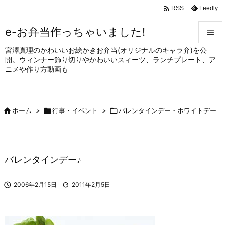

Feedly
RSS
e-お弁当作っちゃいました!

宮澤真理のかわいいお絵かきお弁当(オリジナルのキャラ弁)を公

開。ウィンナー飾り切りやかわいいスィーツ、ランチプレート、ア
メニュ
ニメや作り方動画も

サイド


ホーム
>

行事・イベント
>

バレンタインデー・ホワイトデー
前へ

次へ

バレンタインデー♪
検索

2006年2月15日

2011年2月5日