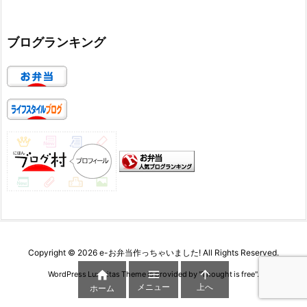
ブログランキング
Copyright ©
2026
e-お弁当作っちゃいました!
All Rights Reserved.



WordPress Luxeritas Theme is provided by "
Thought is free
".
メニュー
上へ
ホーム