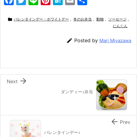
F
T
Li
Pi
H
E
共
a
w
n
nt
at
m
有
c
itt
e
er
e
ai

バレンタインデー・ホワイトデー
,
冬のお弁当
,
動物
,
ソーセージ
,
e
er
e
n
l
にんじん
b
st
a

Posted by
Mari Miyazawa
o
o
k

Next
ダンディー♪弁当

Prev
バレンタインデー♪