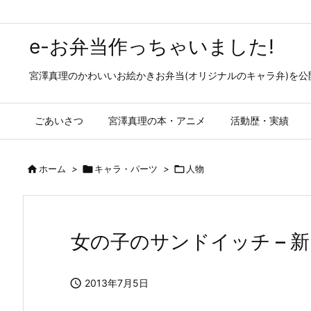
e-お弁当作っちゃいました!
宮澤真理のかわいいお絵かきお弁当(オリジナルのキャラ弁)を
ごあいさつ
宮澤真理の本・アニメ
活動歴・実績

ホーム
>

キャラ・パーツ
>

人物
女の子のサンドイッチ – 

2013年7月5日