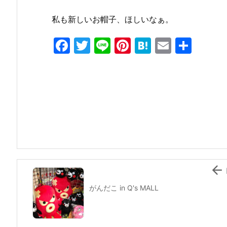
私も新しいお帽子、ほしいなぁ。
F
T
Li
Pi
H
E
共
a
w
n
nt
at
m
有
c
itt
e
er
e
ai
e
er
e
n
l
b
st
a
o
o
k

がんだこ in Q's MALL