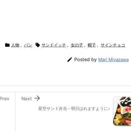

人物
,
パン

サンドイッチ
,
女の子
,
帽子
,
サインチョコ

Posted by
Mari Miyazawa

Prev
Next
星空サンド弁当 - 明日はれますように♪