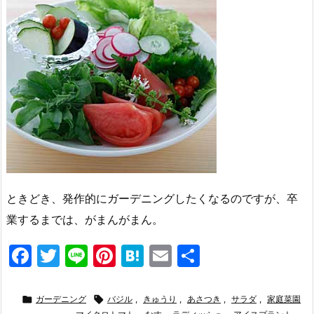
ときどき、発作的にガーデニングしたくなるのですが、卒
業するまでは、がまんがまん。
F
T
Li
Pi
H
E
共
a
w
n
nt
at
m
有
c
itt
e
er
e
ai

ガーデニング

バジル
,
きゅうり
,
あさつき
,
サラダ
,
家庭菜園