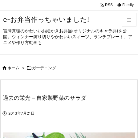

Feedly
RSS
e-お弁当作っちゃいました!

宮澤真理のかわいいお絵かきお弁当(オリジナルのキャラ弁)を公

開。ウィンナー飾り切りやかわいいスィーツ、ランチプレート、ア
メニュ
ニメや作り方動画も

サイド


ホーム
>

ガーデニング
前へ

次へ

過去の栄光 – 自家製野菜のサラダ
検索

2013年7月21日