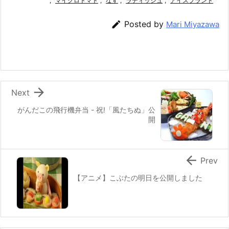
e
er
,
マイクロトマト
e
,
n
なす
,
l
ラディッシュ
,
アイスプラント
b
st
a

Posted by
Mari Miyazawa
o
o
k

Next
がんだこの飛行機弁当 - 祝!「風たちぬ」公
開

Prev
【アニメ】こぶたの明日を公開しました