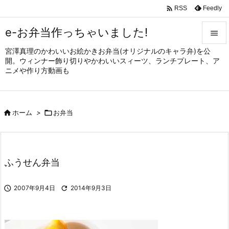

Feedly
RSS
e-お弁当作っちゃいました!

宮澤真理のかわいいお絵かきお弁当(オリジナルのキャラ弁)を公

開。ウィンナー飾り切りやかわいいスィーツ、ランチプレート、ア
メニュ
ニメや作り方動画も

サイド


ホーム
>

お弁当
前へ

次へ

ふうせん弁当
検索

2007年9月4日

2014年9月3日