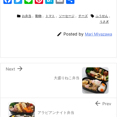
a
w
n
nt
at
m
有
c
itt
e
er
e
ai

お弁当
,
動物
,
トマト
,
ソーセージ
,
チーズ

ふうせん
,
e
er
e
n
l
うさぎ
b
st
a

Posted by
Mari Miyazawa
o
o
k

Next
大盛りねこ弁当

Prev
アラビアンナイト弁当