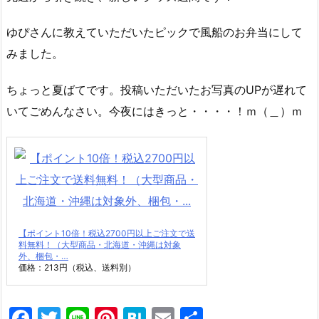
ゆぴさんに教えていただいたピックで風船のお弁当にして
みました。
ちょっと夏ばてです。投稿いただいたお写真のUPが遅れて
いてごめんなさい。今夜にはきっと・・・・！ｍ（＿）ｍ
【ポイント10倍！税込2700円以上ご注文で送
料無料！（大型商品・北海道・沖縄は対象
外、梱包・…
価格：213円（税込、送料別）
F
T
Li
Pi
H
E
共