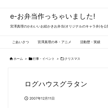
e-お弁当作っちゃいました!
宮澤真理のかわいいお絵かきお弁当(オリジナルのキャラ弁)を
ごあいさつ
宮澤真理の本・アニメ
活動歴・実績

ホーム
>

行事・イベント
>

クリスマス
ログハウスグラタン

2007年12月11日