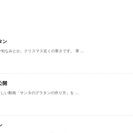
タン
旬なみとか。クリスマス近くの寒さです。 寒 ...
公開
新しい動画「サンタのグラタンの作り方」を ...
ン