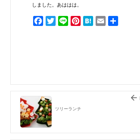
しました。あははは。
F
T
Li
Pi
H
E
共
a
w
n
nt
at
m
有
c
itt
e
er
e
ai
e
er
e
n
l
b
st
a
o
o
k

ツリーランチ