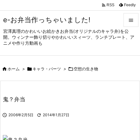

Feedly
RSS
e-お弁当作っちゃいました!

宮澤真理のかわいいお絵かきお弁当(オリジナルのキャラ弁)を公

開。ウィンナー飾り切りやかわいいスィーツ、ランチプレート、ア
メニュ
ニメや作り方動画も

サイド


ホーム
>

キャラ・パーツ
>

空想の生き物
前へ

次へ

鬼？弁当
検索

2006年2月5日

2014年1月27日