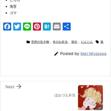
海苔
ゴマ
F
T
Li
Pi
H
E
共
a
w
n
nt
at
m
有
c
itt
e
er
e
ai

空想の生き物
,
冬のお弁当
,
節分
,
にんじん

鬼
e
er
e
n
l

Posted by
Mari Miyazawa
b
st
a
o
o
k

Next
ほおづえ弁当