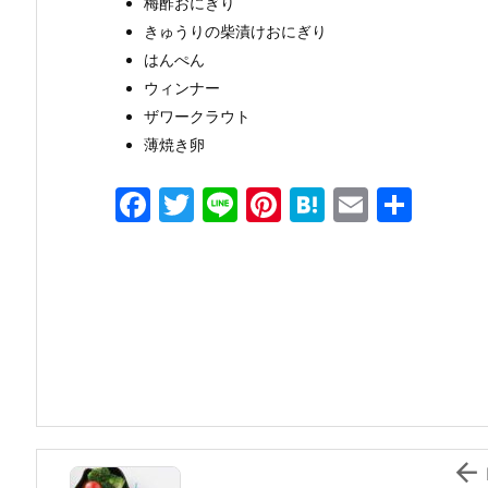
梅酢おにぎり
きゅうりの柴漬けおにぎり
はんぺん
ウィンナー
ザワークラウト
薄焼き卵
F
T
Li
Pi
H
E
共
a
w
n
nt
at
m
有
c
itt
e
er
e
ai
e
er
e
n
l
b
st
a
o
o
k
