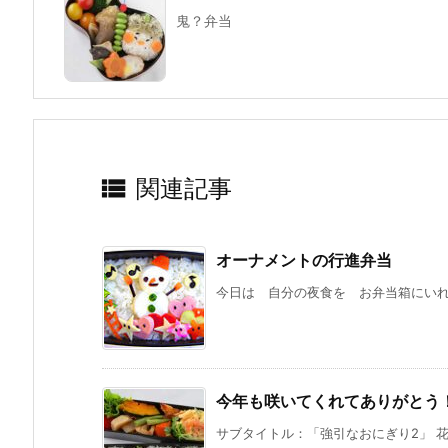
鬼？弁当

関連記事
オーナメントの行進弁当
今日は 自分の夜食を お弁当箱にいれて
今年も咲いてくれてありがとう
サブタイトル：「強引なおにぎり2」 花お