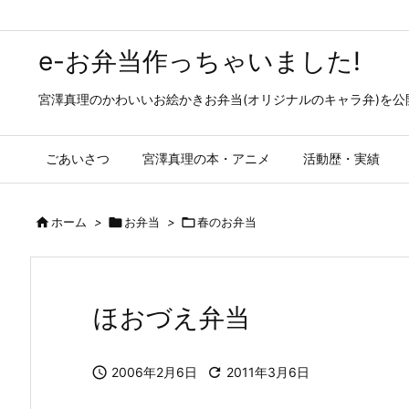
e-お弁当作っちゃいました!
宮澤真理のかわいいお絵かきお弁当(オリジナルのキャラ弁)を
ごあいさつ
宮澤真理の本・アニメ
活動歴・実績

ホーム
>

お弁当
>

春のお弁当
ほおづえ弁当

2006年2月6日

2011年3月6日