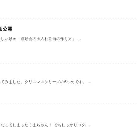
画公開
新しい動画「運動会の玉入れ弁当の作り方」 ...
みました。クリスマスシリーズの6つめです。 ...
ってしまったくまちゃん！ でもしっかりコタ ...