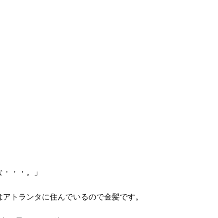
な・・・。」
はアトランタに住んでいるので金髪です。