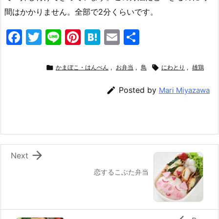
間はかかりません。全部で2分くらいです。
F
T
Li
Pi
H
E
共
a
w
n
nt
at
m
有
c
itt
e
er
e
ai

かまぼこ・はんぺん
,
お弁当
,
鳥

にわとり
,
雄鶏
e
er
e
n
l

Posted by
Mari Miyazawa
b
st
a
o
o
k

Next
恋するこぶた弁当