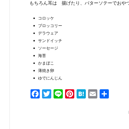
もちろん耳は 揚げたり、バターソテーでおやつ
コロッケ
ブロッコリー
デラウェア
サンドイッチ
ソーセージ
海苔
かまぼこ
薄焼き卵
ゆでにんじん
F
T
Li
Pi
H
E
共
a
w
n
nt
at
m
有
c
itt
e
er
e
ai
e
er
e
n
l