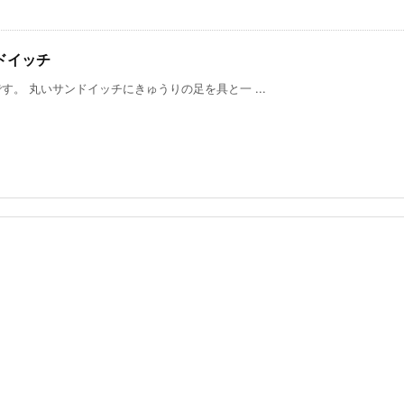
ドイッチ
。 丸いサンドイッチにきゅうりの足を具と一 ...