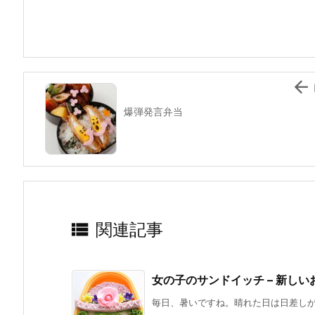
b
st
a
o
o
k

爆弾発言弁当

関連記事
女の子のサンドイッチ – 新し
毎日、暑いですね。晴れた日は日差しが強