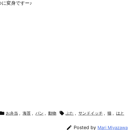
に変身ですー♪

お弁当
,
海苔
,
パン
,
動物

ぶた
,
サンドイッチ
,
猫
,
はと

Posted by
Mari Miyazawa