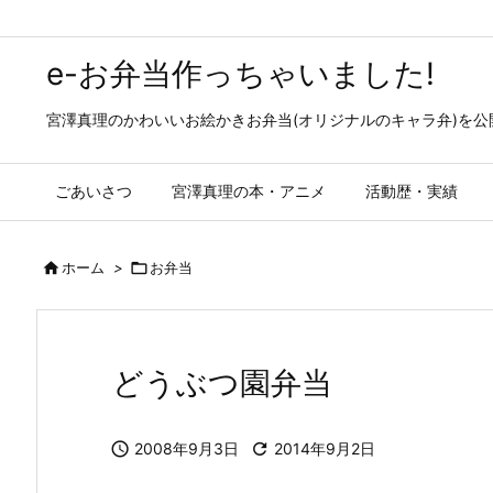
e-お弁当作っちゃいました!
宮澤真理のかわいいお絵かきお弁当(オリジナルのキャラ弁)を
ごあいさつ
宮澤真理の本・アニメ
活動歴・実績

ホーム
>

お弁当
どうぶつ園弁当

2008年9月3日

2014年9月2日