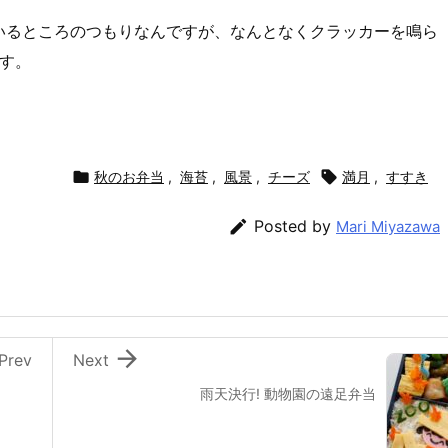
いるところのつもりなんですが、なんとなくクラッカーを鳴ら
ます。

秋のお弁当
,
海苔
,
風景
,
チーズ

満月
,
すすき

Posted by
Mari Miyazawa

Prev
Next
雨天決行! 動物園の遠足弁当