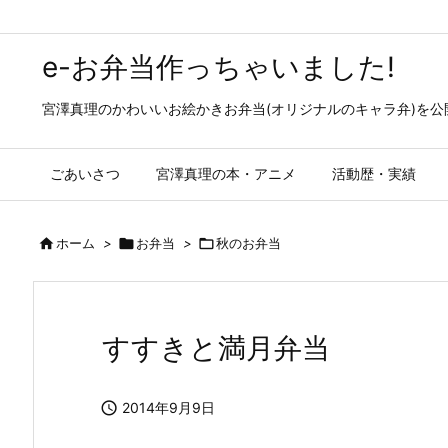
e-お弁当作っちゃいました!
宮澤真理のかわいいお絵かきお弁当(オリジナルのキャラ弁)を
ごあいさつ
宮澤真理の本・アニメ
活動歴・実績

ホーム
>

お弁当
>

秋のお弁当
すすきと満月弁当

2014年9月9日