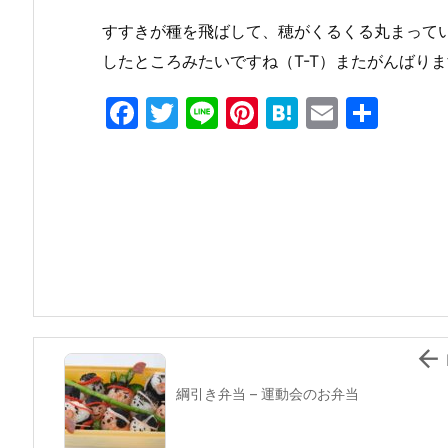
すすきが種を飛ばして、穂がくるくる丸まって
したところみたいですね（T-T）またがんばり
F
T
Li
Pi
H
E
共
a
w
n
nt
at
m
有
c
itt
e
er
e
ai
e
er
e
n
l
b
st
a
o
o
k

綱引き弁当 – 運動会のお弁当