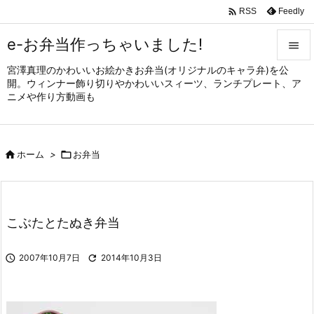

Feedly
RSS
e-お弁当作っちゃいました!

宮澤真理のかわいいお絵かきお弁当(オリジナルのキャラ弁)を公

開。ウィンナー飾り切りやかわいいスィーツ、ランチプレート、ア
メニュ
ニメや作り方動画も

サイド


ホーム
>

お弁当
前へ

次へ

こぶたとたぬき弁当
検索

2007年10月7日

2014年10月3日