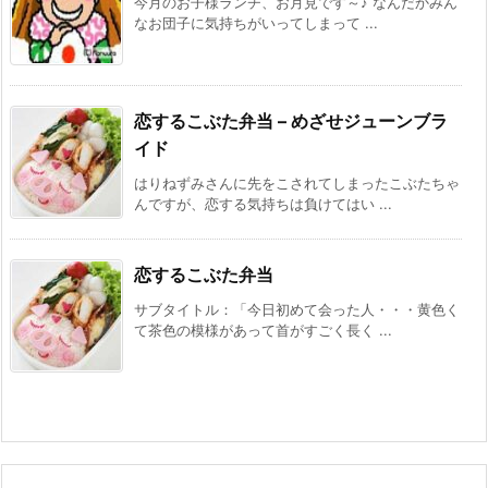
今月のお子様ランチ、お月見です～♪ なんだかみん
なお団子に気持ちがいってしまって ...
恋するこぶた弁当 – めざせジューンブラ
イド
はりねずみさんに先をこされてしまったこぶたちゃ
んですが、恋する気持ちは負けてはい ...
恋するこぶた弁当
サブタイトル：「今日初めて会った人・・・黄色く
て茶色の模様があって首がすごく長く ...