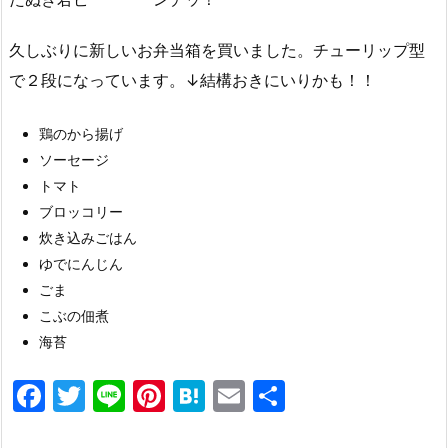
久しぶりに新しいお弁当箱を買いました。チューリップ型
で２段になっています。↓結構おきにいりかも！！
鶏のから揚げ
ソーセージ
トマト
ブロッコリー
炊き込みごはん
ゆでにんじん
ごま
こぶの佃煮
海苔
F
T
Li
Pi
H
E
共
a
w
n
nt
at
m
有