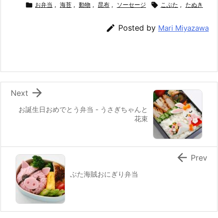
c
itt
e
er
e
ai

お弁当
,
海苔
,
動物
,
昆布
,
ソーセージ

こぶた
,
たぬき
e
er
e
n
l

Posted by
Mari Miyazawa
b
st
a
o
o
k

Next
お誕生日おめでとう弁当 - うさぎちゃんと
花束

Prev
ぶた海賊おにぎり弁当