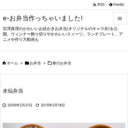

Feedly
RSS
e-お弁当作っちゃいました!

宮澤真理のかわいいお絵かきお弁当(オリジナルのキャラ弁)を公

開。ウィンナー飾り切りやかわいいスィーツ、ランチプレート、ア
メニュ
ニメや作り方動画も

サイド


ホーム
>

お弁当
>

春のお弁当
前へ

次へ

水仙弁当
検索

2006年2月21日

2015年2月18日