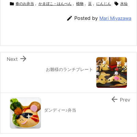
c
itt
e
er
e
ai

春のお弁当
,
かまぼこ・はんぺん
,
植物
,
豆
,
にんじん

水仙
e
er
e
n
l

Posted by
Mari Miyazawa
b
st
a
o
o
k

Next
お雛様のランチプレート

Prev
ダンディー♪弁当