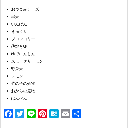
おつまみチーズ
串天
いんげん
きゅうり
ブロッコリー
薄焼き卵
ゆでにんじん
スモークサーモン
野菜天
レモン
竹の子の煮物
おからの煮物
はんぺん
F
T
Li
Pi
H
E
共
a
w
n
nt
at
m
有