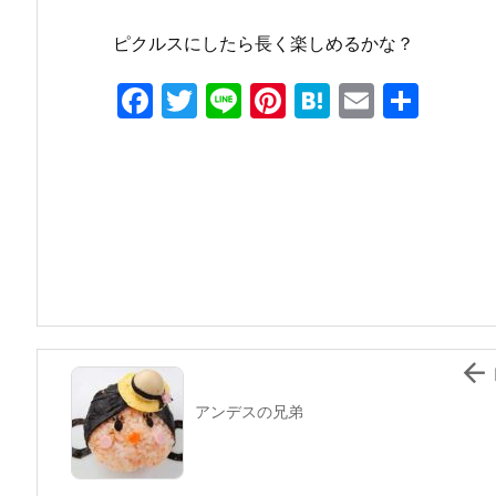
ピクルスにしたら長く楽しめるかな？
F
T
Li
Pi
H
E
共
a
w
n
nt
at
m
有
c
itt
e
er
e
ai
e
er
e
n
l
b
st
a
o
o
k

アンデスの兄弟