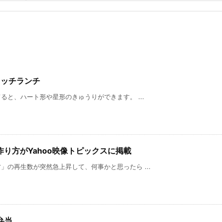
イッチランチ
と、ハート形や星形のきゅうりができます。 ...
り方がYahoo映像トピックスに掲載
の再生数が突然急上昇して、何事かと思ったら ...
弁当