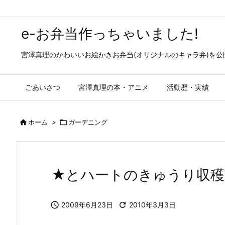
e-お弁当作っちゃいました!
宮澤真理のかわいいお絵かきお弁当(オリジナルのキャラ弁)を
ごあいさつ
宮澤真理の本・アニメ
活動歴・実績

ホーム
>

ガーデニング
★とハートのきゅうり収穫

2009年6月23日

2010年3月3日