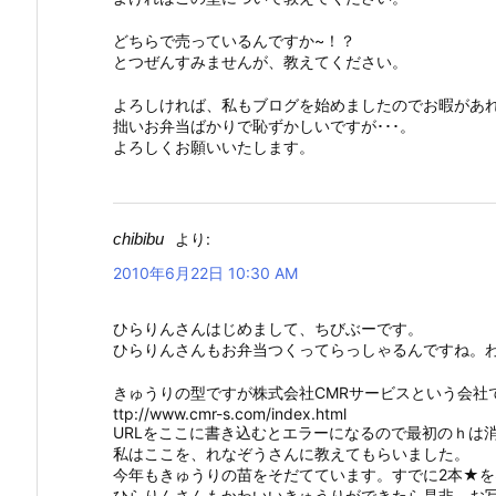
どちらで売っているんですか~！？
とつぜんすみませんが、教えてください。
よろしければ、私もブログを始めましたのでお暇があ
拙いお弁当ばかりで恥ずかしいですが･･･。
よろしくお願いいたします。
chibibu
より:
2010年6月22日 10:30 AM
ひらりんさんはじめまして、ちびぶーです。
ひらりんさんもお弁当つくってらっしゃるんですね。
きゅうりの型ですが株式会社CMRサービスという会社
ttp://www.cmr-s.com/index.html
URLをここに書き込むとエラーになるので最初のｈは
私はここを、れなぞうさんに教えてもらいました。
今年もきゅうりの苗をそだてています。すでに2本★
ひらりんさんもかわいいきゅうりができたら是非 お