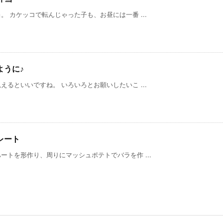
 カケッコで転んじゃった子も、お昼には一番 ...
ように♪
るといいですね。 いろいろとお願いしたいこ ...
レート
トを形作り、周りにマッシュポテトでバラを作 ...