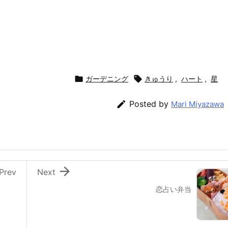

ガーデニング

きゅうり
,
ハート
,
星

Posted by
Mari Miyazawa

Prev
Next
恋占い弁当