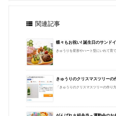

関連記事
蝶々もお祝い! 誕生日のサンド
きゅうりを星形やハート型にいれて育てる
きゅうりのクリスマスツリーの作
「きゅうりのクリスマスツリーの作り方」
がんばれ☆組弁当 – 運動会のお