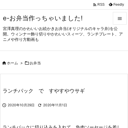

Feedly
RSS
e-お弁当作っちゃいました!

宮澤真理のかわいいお絵かきお弁当(オリジナルのキャラ弁)を公

開。ウィンナー飾り切りやかわいいスィーツ、ランチプレート、ア
メニュ
ニメや作り方動画も

サイド


ホーム
>

お弁当
前へ

次へ

ランチパック で すやすやウサギ
検索

2020年10月29日

2020年11月1日
ランチパックに切り込みを入れて、魚肉ソーセージを差し