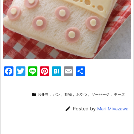
F
T
Li
Pi
H
E
共
a
w
n
nt
at
m
有
c
itt
e
er
e
ai

お弁当
,
パン
,
動物
,
おやつ
,
ソーセージ
,
チーズ
e
er
e
n
l
b
st
a

Posted by
Mari Miyazawa
o
o