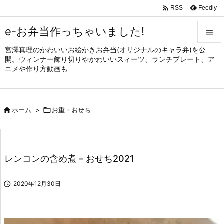

Feedly
RSS
e-お弁当作っちゃいました!

宮澤真理のかわいいお絵かきお弁当(オリジナルのキャラ弁)を公

開。ウィンナー飾り切りやかわいいスィーツ、ランチプレート、ア
メニュ
ニメや作り方動画も

サイド


ホーム
>

お重・おせち
前へ

次へ

レンコンの含め煮 – おせち2021
検索

2020年12月30日