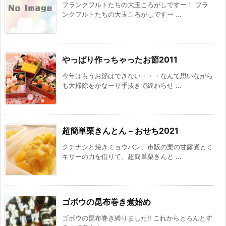
フランクフルトたちの大玉ころがしですー！ フラ
ンクフルトたちの大玉ころがしですー ...
やっぱり作っちゃったお節2011
今年はもうお節はできない・・・なんて思いながら
も大掃除をかなーり手抜きで終わらせ ...
超簡単栗きんとん – おせち2021
クチナシと焼きミョウバン、市販の栗の甘露煮とミ
キサーの力を借りて、超簡単栗きんと ...
ゴボウの昆布巻き煮始め
ゴボウの昆布巻き縛りました!! これからとろんとす