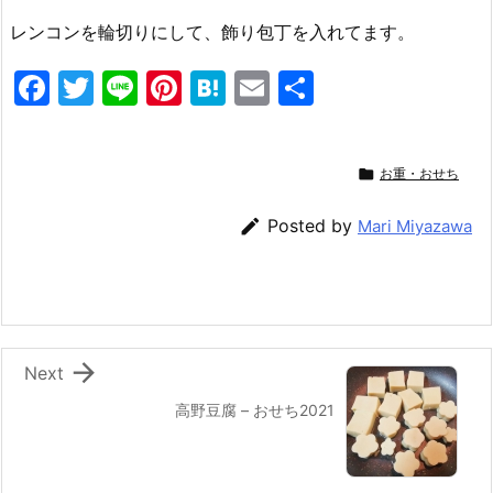
レンコンを輪切りにして、飾り包丁を入れてます。
F
T
Li
Pi
H
E
共
a
w
n
nt
at
m
有
c
itt
e
er
e
ai

お重・おせち
e
er
e
n
l
b
st
a

Posted by
Mari Miyazawa
o
o
k

Next
高野豆腐 – おせち2021