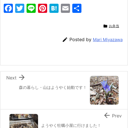
F
T
Li
Pi
H
E
共
a
w
n
nt
at
m
有
c
itt
e
er
e
ai

お弁当
e
er
e
n
l

Posted by
Mari Miyazawa
b
st
a
o
o
k

Next
森の暮らし・山はようやく始動です！

Prev
ようやく牡蠣小屋に行けました！