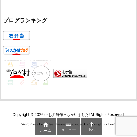
ブログランキング
Copyright ©
2026
e-お弁当作っちゃいました!
All Rights Reserved.



WordPress Luxeritas Theme is provided by "
Thought is free
".
メニュー
上へ
ホーム