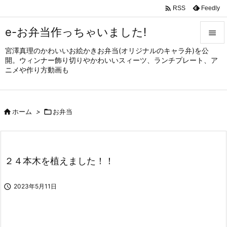

Feedly
RSS
e-お弁当作っちゃいました!

宮澤真理のかわいいお絵かきお弁当(オリジナルのキャラ弁)を公

開。ウィンナー飾り切りやかわいいスィーツ、ランチプレート、ア
メニュ
ニメや作り方動画も

サイド


ホーム
>

お弁当
前へ

次へ

２４本木を植えました！！
検索

2023年5月11日