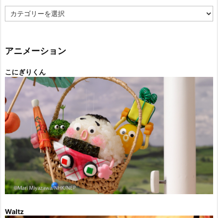
カ
テ
ゴ
リ
ー
アニメーション
こにぎりくん
Waltz