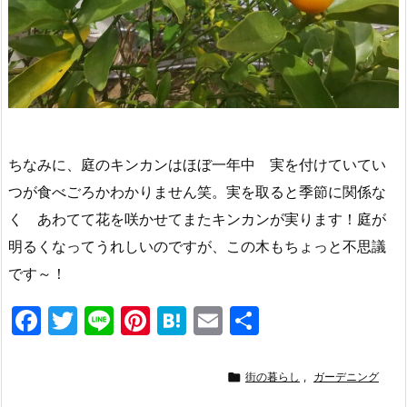
ちなみに、庭のキンカンはほぼ一年中 実を付けていてい
つが食べごろかわかりません笑。実を取ると季節に関係な
く あわてて花を咲かせてまたキンカンが実ります！庭が
明るくなってうれしいのですが、この木もちょっと不思議
です～！
F
T
Li
Pi
H
E
共
a
w
n
nt
at
m
有
c
itt
e
er
e
ai

街の暮らし
,
ガーデニング