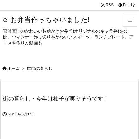

Feedly
RSS
e-お弁当作っちゃいました!

宮澤真理のかわいいお絵かきお弁当(オリジナルのキャラ弁)を公

開。ウィンナー飾り切りやかわいいスィーツ、ランチプレート、ア
メニュ
ニメや作り方動画も

サイド


ホーム
>

街の暮らし
前へ

次へ

街の暮らし・今年は柚子が実りそうです！
検索

2023年5月17日