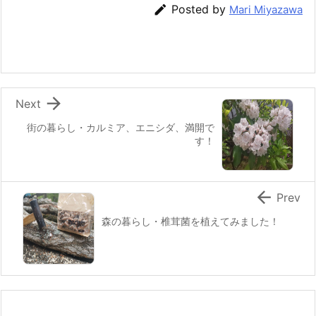
e
er
e
n
l

Posted by
Mari Miyazawa
b
st
a
o
o
k

Next
街の暮らし・カルミア、エニシダ、満開で
す！

Prev
森の暮らし・椎茸菌を植えてみました！