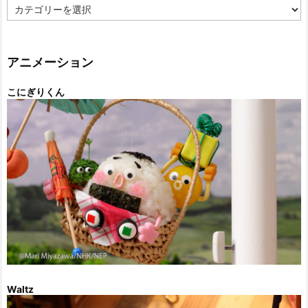
カ
テ
ゴ
リ
ー
アニメーション
こにぎりくん
Waltz