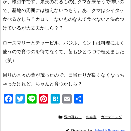
か、検討中です。果実のなるものはクマが来そうで怖いの
で、基地の周囲には植えないつもり。あ、クマはシイタケ
食べるかしら？カロリーないものなんて食べないと決めつ
けているが大丈夫かしら？？
ローズマリーとチャービル、バジル、ミントは料理によく
使うので育つのを待てなくて、苗もひとつづつ植えました
（笑）
周りの木々の葉が茂ったので、日当たりが良くなくなっち
ゃったけれど、ちゃんと育つかしら？
F
T
Li
Pi
H
E
共
a
w
n
nt
at
m
有
c
itt
e
er
e
ai

森の暮らし
,
お弁当
,
ガーデニング
e
er
e
n
l

Posted by
Mari Miyazawa