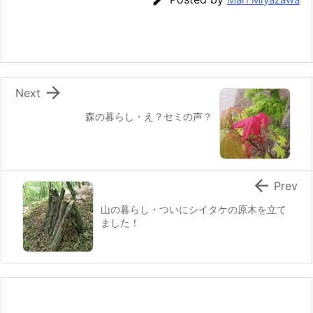
b
st
a
o
o
k

Next
森の暮らし・え？セミの声？

Prev
山の暮らし・ついにシイタケの原木を立て
ました！