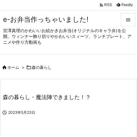

Feedly
RSS
e-お弁当作っちゃいました!

宮澤真理のかわいいお絵かきお弁当(オリジナルのキャラ弁)を公

開。ウィンナー飾り切りやかわいいスィーツ、ランチプレート、ア
メニュ
ニメや作り方動画も

サイド


ホーム
>

森の暮らし
前へ

次へ

森の暮らし・魔法陣できました！？
検索

2023年5月23日