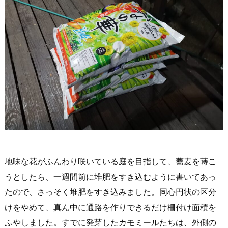
地味な花がふんわり咲いている庭を目指して、蕎麦を蒔こ
うとしたら、一週間前に堆肥をすき込むように書いてあっ
たので、さっそく堆肥をすき込みました。同心円状の区分
けをやめて、真ん中に通路を作りできるだけ柵付け面積を
ふやしました。すでに発芽したカモミールたちは、外側の