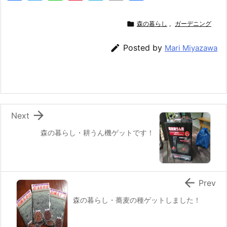
a
w
n
nt
at
m
有
c
itt
e
er
e
ai

森の暮らし
,
ガーデニング
e
er
e
n
l

Posted by
Mari Miyazawa
b
st
a
o
o
k

Next
森の暮らし・耕うん機ゲットです！

Prev
森の暮らし・蕎麦の種ゲットしました！