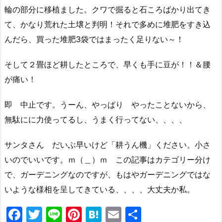
輪の部分に移植ました。クワで掘ると石ころばかり出てき
て、かなり荒れた土壌と判明！それで多めに堆肥をすき込
んだら、買った堆肥3袋ではまったく足りない～！
そして２畳ほど耕したところで、早くも手に豆が！！＆腰
が痛い！
即 中止です。うーん、やっぱり やったことないから、
無駄にに力使ってるし、うまく行ってない、、、、
サンタさん だいぶ早いけど「耕うん機」ください。小さ
いのでいいです。ｍ（＿）ｍ この記事はカテゴリー分け
で、ガーデニングなのですが、もはやガーデニングではな
いような様相を呈してきている、、、、大丈夫か私。
F
T
Li
Pi
H
E
共