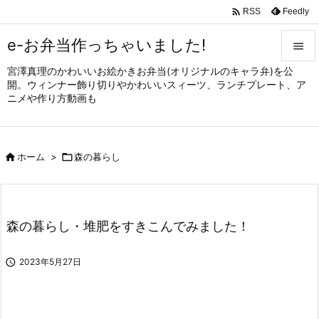

Feedly
RSS
e-お弁当作っちゃいました!

宮澤真理のかわいいお絵かきお弁当(オリジナルのキャラ弁)を公

開。ウィンナー飾り切りやかわいいスィーツ、ランチプレート、ア
メニュ
ニメや作り方動画も

サイド


ホーム
>

森の暮らし
前へ

次へ

森の暮らし・堆肥をすきこんでみました！
検索

2023年5月27日