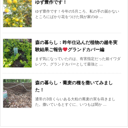
ゆず豊作です！
ゆず豊作です！今年の5月ころ、私の手の届かない
ところにばかり花をつけた我が家のゆ ...
森の暮らし：昨年仕込んだ植物の越冬実
験結果ご報告
グランドカバー編
まず気になっていたのは、有害指定だった姫イワダ
レソウ。グランドカバーとして最強と ...
森の暮らし・蕎麦の種を撒いてみまし
た！
通常の3倍くらいある大粒の蕎麦の実を蒔きまし
た。撒いているとすぐに、いつもは聞か ...