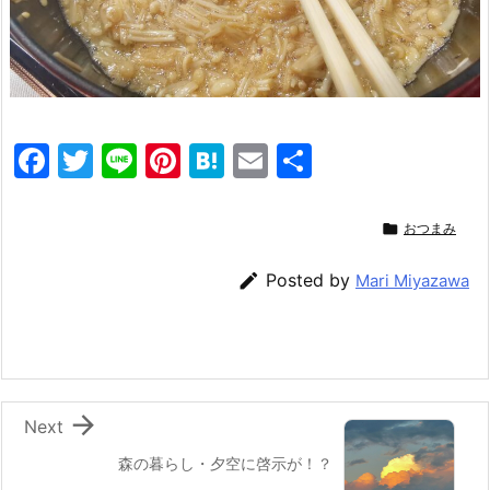
F
T
Li
Pi
H
E
共
a
w
n
nt
at
m
有
c
itt
e
er
e
ai

おつまみ
e
er
e
n
l

Posted by
Mari Miyazawa
b
st
a
o
o
k

Next
森の暮らし・夕空に啓示が！？