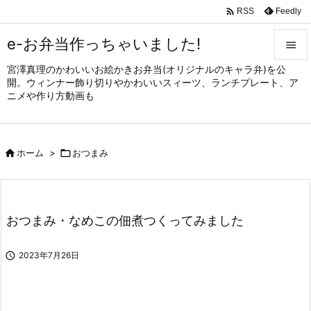

Feedly
RSS
e-お弁当作っちゃいました!

宮澤真理のかわいいお絵かきお弁当(オリジナルのキャラ弁)を公

開。ウィンナー飾り切りやかわいいスィーツ、ランチプレート、ア
メニュ
ニメや作り方動画も

サイド


ホーム
>

おつまみ
前へ

次へ

おつまみ・なめこの佃煮つくってみました
検索

2023年7月26日