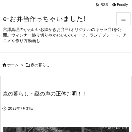

Feedly
RSS
e-お弁当作っちゃいました!

宮澤真理のかわいいお絵かきお弁当(オリジナルのキャラ弁)を公

開。ウィンナー飾り切りやかわいいスィーツ、ランチプレート、ア
メニュ
ニメや作り方動画も

サイド


ホーム
>

森の暮らし
前へ

次へ

森の暮らし・謎の声の正体判明！！
検索

2023年7月31日