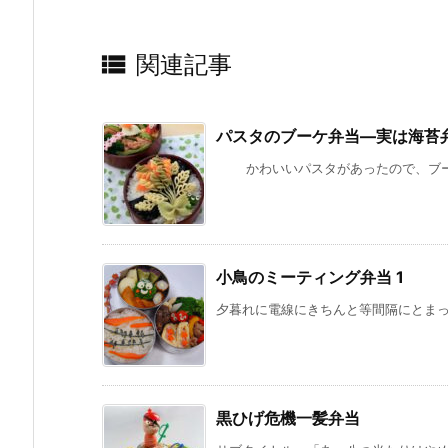

関連記事
パスタのブーケ弁当—実は海苔
かわいいパスタがあったので、ブーケに
小鳥のミーティング弁当 1
夕暮れに電線にきちんと等間隔にとまって
黒ひげ危機一髪弁当