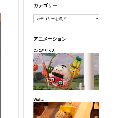
カテゴリー
カ
テ
ゴ
リ
ー
アニメーション
こにぎりくん
Waltz