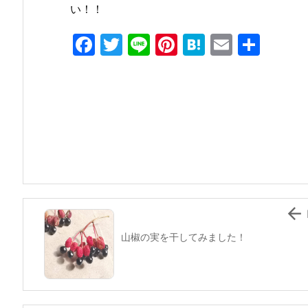
い！！
F
T
Li
Pi
H
E
共
a
w
n
nt
at
m
有
c
itt
e
er
e
ai
e
er
e
n
l
b
st
a
o
o
k

山椒の実を干してみました！