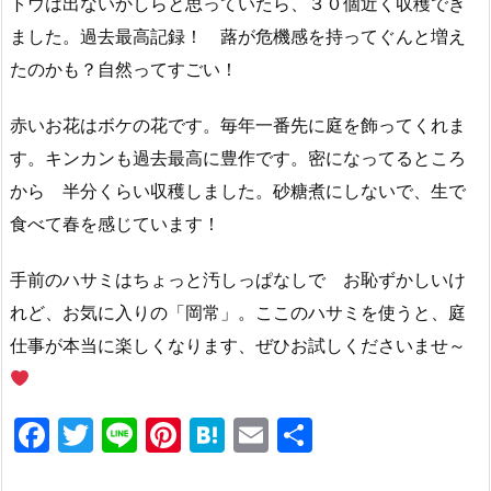
トウは出ないかしらと思っていたら、３０個近く収穫でき
ました。過去最高記録！ 蕗が危機感を持ってぐんと増え
たのかも？自然ってすごい！
赤いお花はボケの花です。毎年一番先に庭を飾ってくれま
す。キンカンも過去最高に豊作です。密になってるところ
から 半分くらい収穫しました。砂糖煮にしないで、生で
食べて春を感じています！
手前のハサミはちょっと汚しっぱなしで お恥ずかしいけ
れど、お気に入りの「岡常」。ここのハサミを使うと、庭
仕事が本当に楽しくなります、ぜひお試しくださいませ～
F
T
Li
Pi
H
E
共
a
w
n
nt
at
m
有