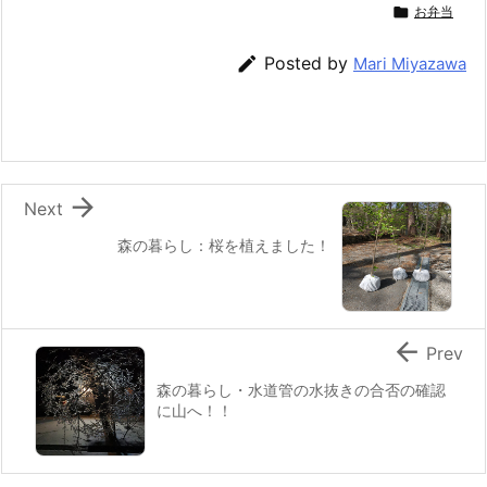
c
itt
e
er
e
ai

お弁当
e
er
e
n
l

Posted by
Mari Miyazawa
b
st
a
o
o
k

Next
森の暮らし：桜を植えました！

Prev
森の暮らし・水道管の水抜きの合否の確認
に山へ！！