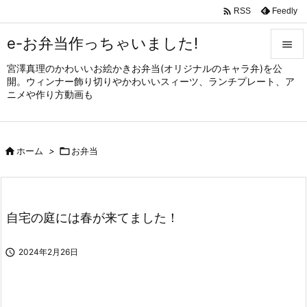

Feedly
RSS
e-お弁当作っちゃいました!

宮澤真理のかわいいお絵かきお弁当(オリジナルのキャラ弁)を公

開。ウィンナー飾り切りやかわいいスィーツ、ランチプレート、ア
メニュ
ニメや作り方動画も

サイド


ホーム
>

お弁当
前へ

次へ

自宅の庭には春が来てました！
検索

2024年2月26日