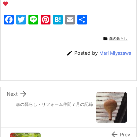
F
T
Li
Pi
H
E
共
a
w
n
nt
at
m
有
c
itt
e
er
e
ai

森の暮らし
e
er
e
n
l

Posted by
Mari Miyazawa
b
st
a
o
o
k

Next
森の暮らし・リフォーム仲間７月の記録

Prev