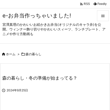

Feedly
RSS
e-お弁当作っちゃいました!

宮澤真理のかわいいお絵かきお弁当(オリジナルのキャラ弁)を公

開。ウィンナー飾り切りやかわいいスィーツ、ランチプレート、ア
メニュ
ニメや作り方動画も

サイド


ホーム
>

森の暮らし
前へ

次へ

森の暮らし・冬の準備が始まってる？
検索

2024年9月25日