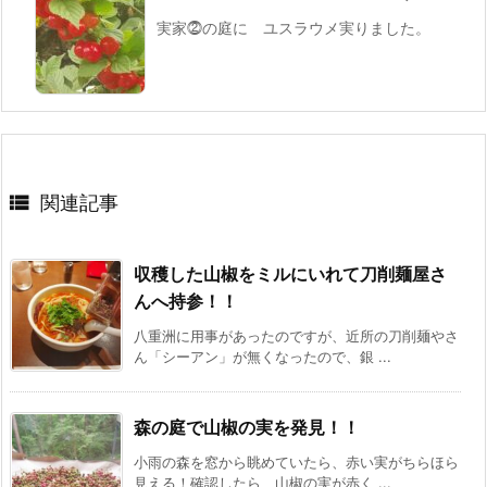
実家⓶の庭に ユスラウメ実りました。

関連記事
収穫した山椒をミルにいれて刀削麺屋さ
んへ持参！！
八重洲に用事があったのですが、近所の刀削麺やさ
ん「シーアン」が無くなったので、銀 ...
森の庭で山椒の実を発見！！
小雨の森を窓から眺めていたら、赤い実がちらほら
見える！確認したら、山椒の実が赤く ...