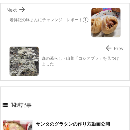
k

Next
老祥記の豚まんにチャレンジ レポート①

Prev
森の暮らし・山菜「コシアブラ」を見つけ
ました！

関連記事
サンタのグラタンの作り方動画公開