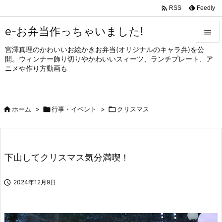

Feedly
RSS
e-お弁当作っちゃいました!

宮澤真理のかわいいお絵かきお弁当(オリジナルのキャラ弁)を公

開。ウィンナー飾り切りやかわいいスィーツ、ランチプレート、ア
メニュ
ニメや作り方動画も

サイド


ホーム
>

行事・イベント
>

クリスマス
前へ

次へ

下山してクリスマス気分満喫！
検索

2024年12月9日