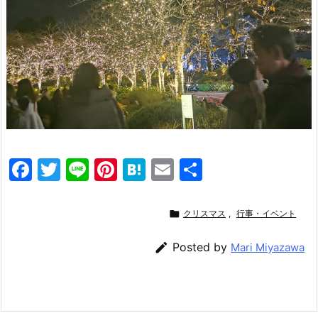
F
T
Li
Pi
H
E
共
a
w
n
nt
at
m
有
c
itt
e
er
e
ai

クリスマス
,
行事・イベント
e
er
e
n
l

Posted by
Mari Miyazawa
b
st
a
o
o