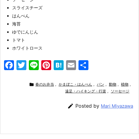
スライスチーズ
はんぺん
海苔
ゆでにんじん
トマト
ホワイトロース
F
T
Li
Pi
H
E
共
a
w
n
nt
at
m
有
c
itt
e
er
e
ai

春のお弁当
,
かまぼこ・はんぺん
,
パン
,
動物
,
植物
,
e
er
e
n
遠足・ハイキング・行楽
l
,
ソーセージ
b
st
a

Posted by
Mari Miyazawa
o
o
k