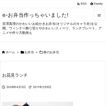

Feedly
RSS
e-お弁当作っちゃいました!

宮澤真理のかわいいお絵かきお弁当(オリジナルのキャラ弁)を公

開。ウィンナー飾り切りやかわいいスィーツ、ランチプレート、ア
メニュ
ニメや作り方動画も

サイド


ホーム
>

お弁当
>

春のお弁当
前へ

次へ

お花見ランチ
検索

2008年4月3日

2011年3月6日