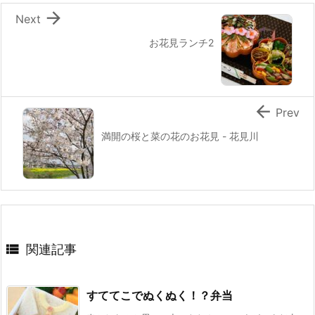

Next
お花見ランチ2

Prev
満開の桜と菜の花のお花見 - 花見川

関連記事
すててこでぬくぬく！？弁当