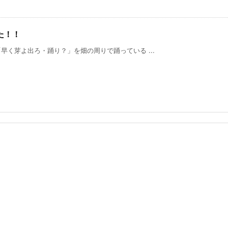
た！！
く芽よ出ろ・踊り？」を畑の周りで踊っている ...