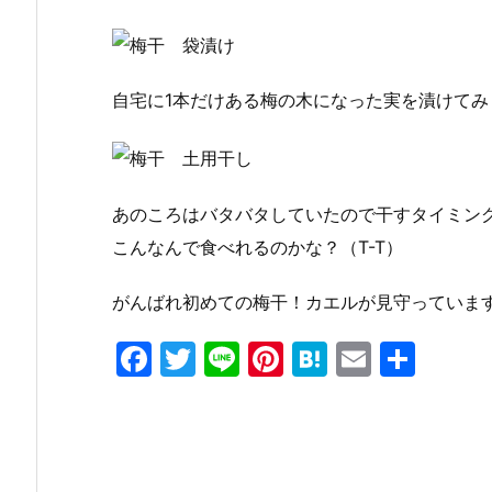
自宅に1本だけある梅の木になった実を漬けて
あのころはバタバタしていたので干すタイミン
こんなんで食べれるのかな？（T-T）
がんばれ初めての梅干！カエルが見守っていま
F
T
Li
Pi
H
E
共
a
w
n
nt
at
m
有
c
itt
e
er
e
ai
e
er
e
n
l