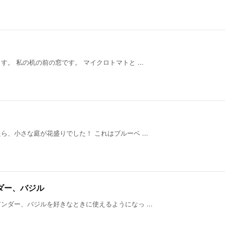
。 私の机の前の窓です。 マイクロトマトと ...
、小さな庭が花盛りでした！ これはブルーベ ...
ダー、バジル
ダー、バジルを好きなときに使えるようになっ ...