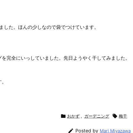
みました。ほんの少しなので袋でつけています。
グを完全にいっしていました。先日ようやく干してみました。
す。

おかず
,
ガーデニング

梅干

Posted by
Mari Miyazawa