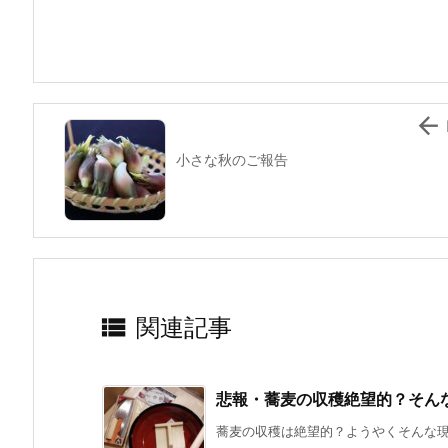
b
st
a
o
o
k

小さな秋のご報告

関連記事
悲報・蕎麦の収穫絶望的？そん
蕎麦の収穫は絶望的？ようやくそんな現実