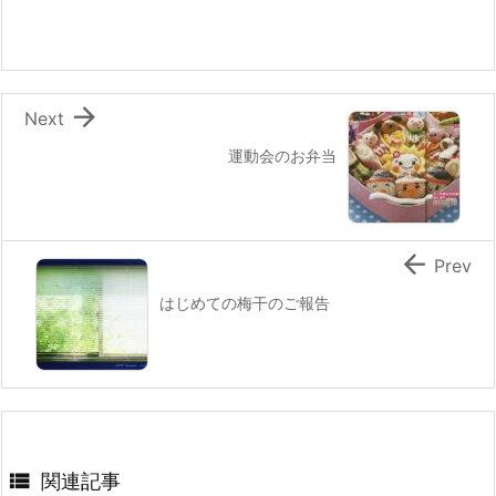
o
o
k

Next
運動会のお弁当

Prev
はじめての梅干のご報告

関連記事