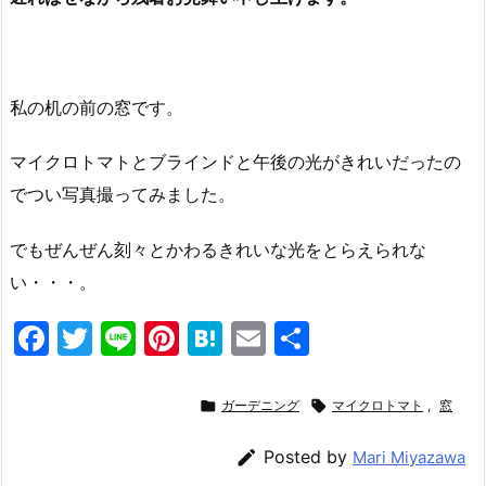
私の机の前の窓です。
マイクロトマトとブラインドと午後の光がきれいだったの
でつい写真撮ってみました。
でもぜんぜん刻々とかわるきれいな光をとらえられな
い・・・。
F
T
Li
Pi
H
E
共
a
w
n
nt
at
m
有
c
itt
e
er
e
ai

ガーデニング

マイクロトマト
,
窓
e
er
e
n
l

Posted by
Mari Miyazawa
b
st
a