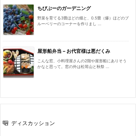
ちびぶーのガーデニング
野菜を育てる3畳ほどの畑と、0.5畳（爆）ほどのブ
ルーベリーのコーナーを作りまし ...
屋形船弁当 – お代官様は悪だくみ
こんな窓、小料理屋さんの2階や屋形船にありそう
かなと思って。窓の外は松茸山と秋祭 ...
ディスカッション