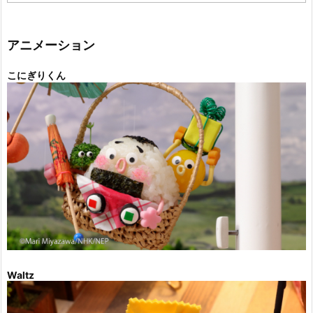
ゴ
リ
ー
アニメーション
こにぎりくん
Waltz