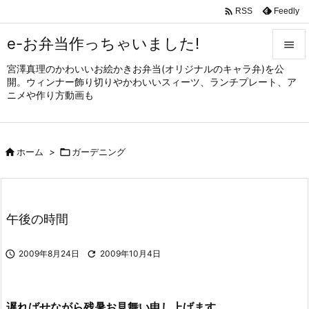

Feedly
RSS
e-お弁当作っちゃいました!

宮澤真理のかわいいお絵かきお弁当(オリジナルのキャラ弁)を公

開。ウィンナー飾り切りやかわいいスィーツ、ランチプレート、ア
メニュ
ニメや作り方動画も

サイド


ホーム
>

ガーデニング
前へ

次へ

午後の時間
検索

2009年8月24日

2009年10月4日
遅ればせながら残暑お見舞い申し上げます。