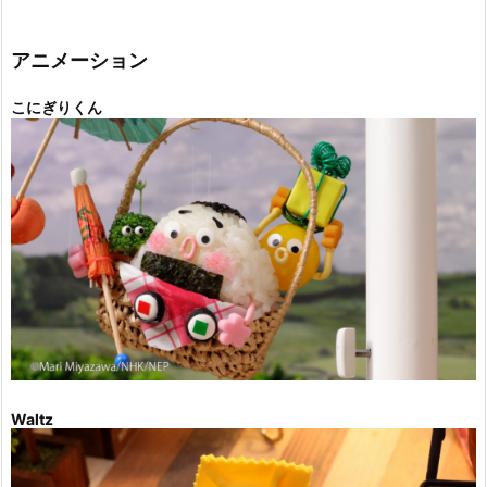
ゴ
リ
ー
アニメーション
こにぎりくん
Waltz