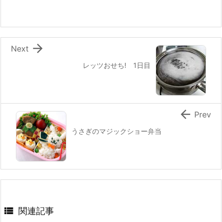
o
o
k

Next
レッツおせち! 1日目

Prev
うさぎのマジックショー弁当

関連記事