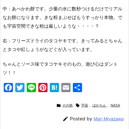
中：あべかわ餅です。少量の水に数秒つけるだけでリアル
なお餅になります。きな粉まぶせばもうすっかり本物。で
も宇宙空間できな粉は厳しいような・・・・？
右：フリーズドライのタコヤキです。きってみるとちゃん
とタコや紅しょうがなどぐが入っています。
ちゃんとソース味でタコヤキそのもの。遊び心はダント
ツ！！
F
T
Li
Pi
H
E
共
a
w
n
nt
at
m
有
c
itt
e
er
e
ai

その他

宇宙
,
ばかちん
,
NASA
e
er
e
n
l

Posted by
Mari Miyazawa
b
st
a