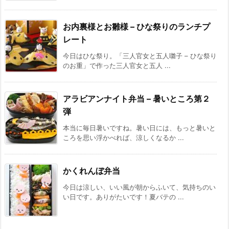
お内裏様とお雛様 – ひな祭りのランチプ
レート
今日はひな祭り。「三人官女と五人囃子 – ひな祭り
のお重」で作った三人官女と五人 ...
アラビアンナイト弁当 – 暑いところ第２
弾
本当に毎日暑いですね。暑い日には、もっと暑いと
ころを思い浮かべれば、涼しくなるか ...
かくれんぼ弁当
今日は涼しい、いい風が朝からふいて、気持ちのい
い日です。ありがたいです！夏バテの ...