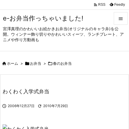

Feedly
RSS
e-お弁当作っちゃいました!

宮澤真理のかわいいお絵かきお弁当(オリジナルのキャラ弁)を公

開。ウィンナー飾り切りやかわいいスィーツ、ランチプレート、ア
メニュ
ニメや作り方動画も

サイド


ホーム
>

お弁当
>

春のお弁当
前へ

次へ

わくわく入学式弁当
検索

2006年12月27日

2010年7月29日