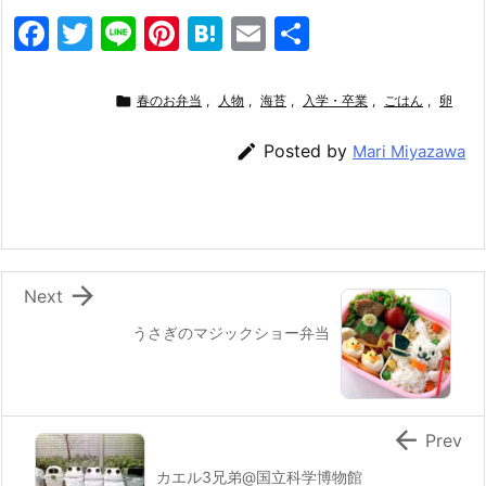
F
T
Li
Pi
H
E
共
a
w
n
nt
at
m
有
c
itt
e
er
e
ai

春のお弁当
,
人物
,
海苔
,
入学・卒業
,
ごはん
,
卵
e
er
e
n
l

Posted by
Mari Miyazawa
b
st
a
o
o
k

Next
うさぎのマジックショー弁当

Prev
カエル3兄弟@国立科学博物館