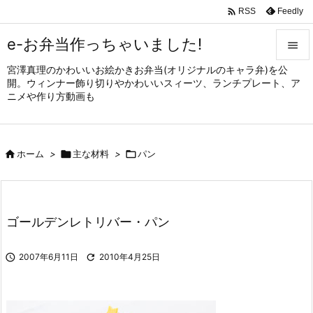

Feedly
RSS
e-お弁当作っちゃいました!

宮澤真理のかわいいお絵かきお弁当(オリジナルのキャラ弁)を公

開。ウィンナー飾り切りやかわいいスィーツ、ランチプレート、ア
メニュ
ニメや作り方動画も

サイド


ホーム
>

主な材料
>

パン
前へ

次へ

ゴールデンレトリバー・パン
検索

2007年6月11日

2010年4月25日