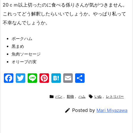
20ｃｍ以上切ったのに食べる係りさんが気がつきません。
これってどう解釈したらいいでしょうか。やっぱり私って
不幸なんでしょうか。
ポークハム
黒まめ
魚肉ソーセージ
オりーブの実
F
T
Li
Pi
H
E
共
a
w
n
nt
at
m
有
c
itt
e
er
e
ai

パン
,
動物
,
ハム

いぬ
,
レトリバー
e
er
e
n
l

Posted by
Mari Miyazawa
b
st
a
o