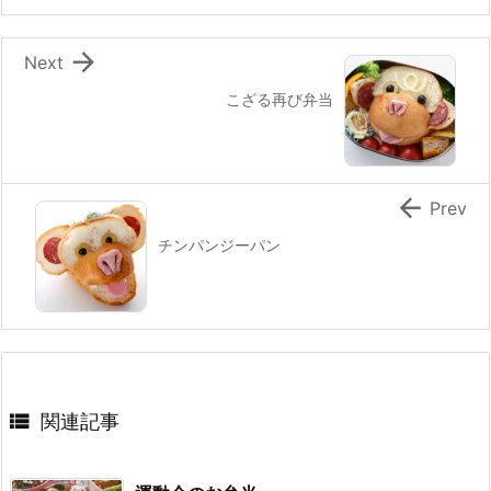
o
k

Next
こざる再び弁当

Prev
チンパンジーパン

関連記事