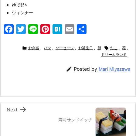
ゆで卵>
ウィンナー
F
T
Li
Pi
H
E
共
a
w
n
nt
at
m
有
c
itt
e
er
e
ai

お弁当
,
パン
,
ソーセージ
,
お誕生日
,
卵

たこ
,
花
,
e
er
e
n
l
ドリームランド
b
st
a

Posted by
Mari Miyazawa
o
o
k

Next
寿司サンドイッチ