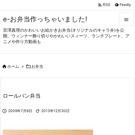

Feedly
RSS
e-お弁当作っちゃいました!

宮澤真理のかわいいお絵かきお弁当(オリジナルのキャラ弁)を公

開。ウィンナー飾り切りやかわいいスィーツ、ランチプレート、ア
メニュ
ニメや作り方動画も

サイド


ホーム
>

お弁当
前へ

次へ

ロールパン弁当
検索

2009年7月6日

2013年12月30日