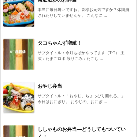
本当に毎日暑いですね。皆様お元気ですか？体調崩
されたりしていませんか。 こんなに ...
タコちゃんず増殖！
サブタイトル：今月もばかやってます（T-T） 主
演：たまごロボ 殴りこみ：たこち ...
おやじ弁当
サブタイトル：「おやじ、ちょっぴり照れる。」
今日はおにぎり。 おやじの、おにぎ ...
ししゃものお弁当—どうしてもついてい
く！