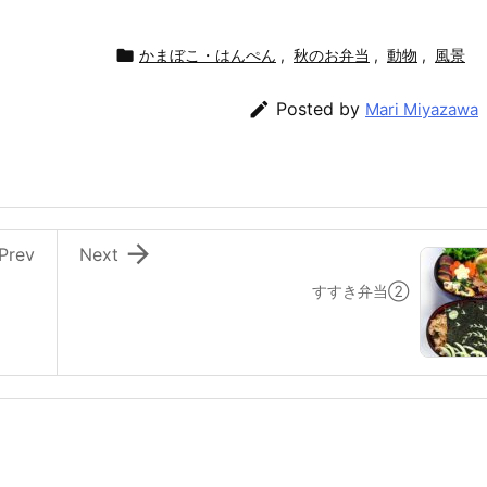

かまぼこ・はんぺん
,
秋のお弁当
,
動物
,
風景

Posted by
Mari Miyazawa

Prev
Next
すすき弁当②