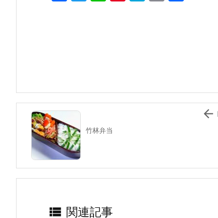
a
w
n
nt
at
m
有
c
itt
e
er
e
ai
e
er
e
n
l
b
st
a
o
o
k

竹林弁当

関連記事