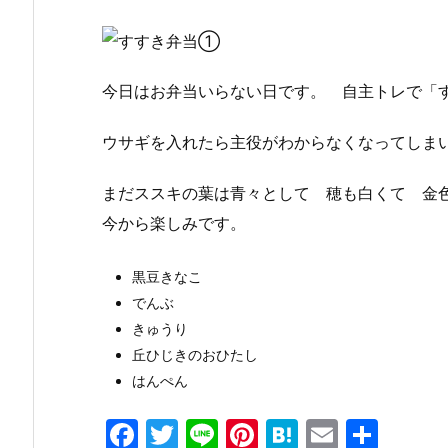
今日はお弁当いらない日です。 自主トレで「
ウサギを入れたら主役がわからなくなってしま
まだススキの葉は青々として 穂も白くて 金
今から楽しみです。
黒豆きなこ
でんぶ
きゅうり
丘ひじきのおひたし
はんぺん
F
T
Li
Pi
H
E
共