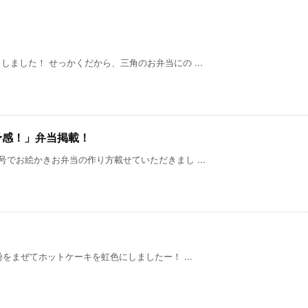
ました！ せっかくだから、三角のお弁当にの ...
予感！」弁当掲載！
でお絵かきお弁当の作り方載せていただきまし ...
まぜてホットケーキを虹色にしましたー！ ...