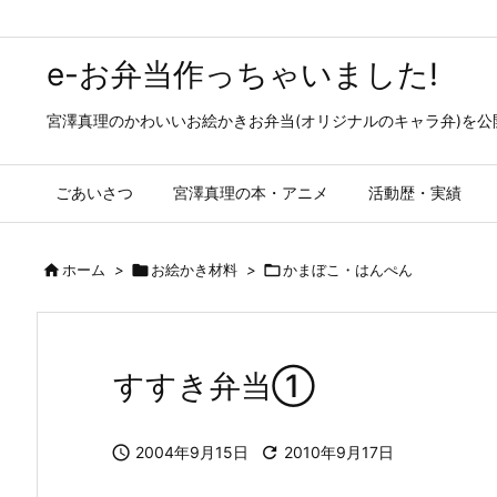
e-お弁当作っちゃいました!
宮澤真理のかわいいお絵かきお弁当(オリジナルのキャラ弁)を
ごあいさつ
宮澤真理の本・アニメ
活動歴・実績

ホーム
>

お絵かき材料
>

かまぼこ・はんぺん
すすき弁当①

2004年9月15日

2010年9月17日