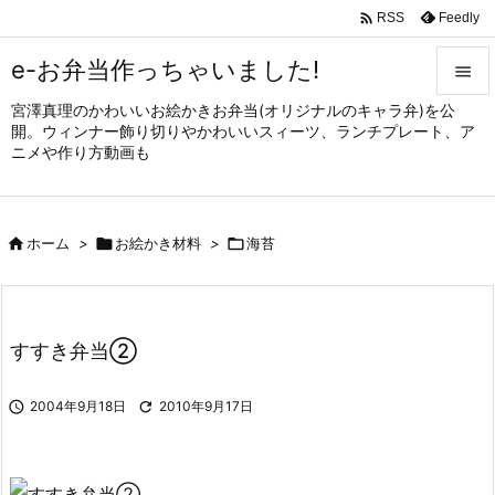

Feedly
RSS
e-お弁当作っちゃいました!

宮澤真理のかわいいお絵かきお弁当(オリジナルのキャラ弁)を公

開。ウィンナー飾り切りやかわいいスィーツ、ランチプレート、ア
メニュ
ニメや作り方動画も

サイド


ホーム
>

お絵かき材料
>

海苔
前へ

次へ

すすき弁当②
検索

2004年9月18日

2010年9月17日