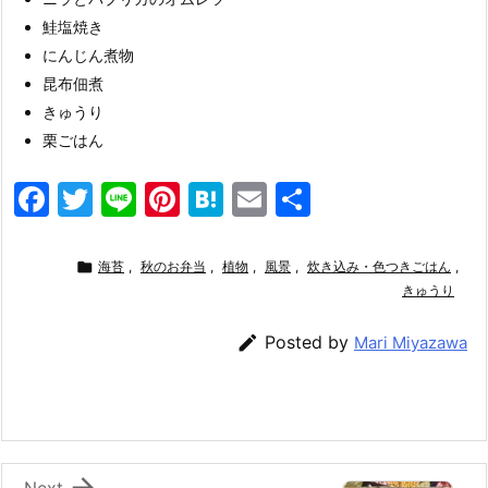
鮭塩焼き
にんじん煮物
昆布佃煮
きゅうり
栗ごはん
F
T
Li
Pi
H
E
共
a
w
n
nt
at
m
有
c
itt
e
er
e
ai

海苔
,
秋のお弁当
,
植物
,
風景
,
炊き込み・色つきごはん
,
e
er
e
n
l
きゅうり
b
st
a

Posted by
Mari Miyazawa
o
o
k

Next