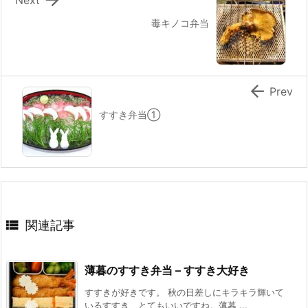
毒キノコ弁当

Prev
すすき弁当①

関連記事
薄暮のすすき弁当 – すすき大好き
すすきが好きです。 秋の日差しにキラキラ輝いて
いるすすき、とてもいいですね。薄暮 ...