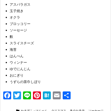
アスパラガス
玉子焼き
オクラ
ブロッコリー
ソーセージ
麩
スライスチーズ
海苔
はんぺん
ウィンナー
ゆでにんじん
おにぎり
うずらの茶巾しぼり
F
T
Li
Pi
H
E
共
a
w
n
nt
at
m
有

かまぼこ・はんぺん
,
クリスマス
,
冬のお弁当
,
ソーセージ