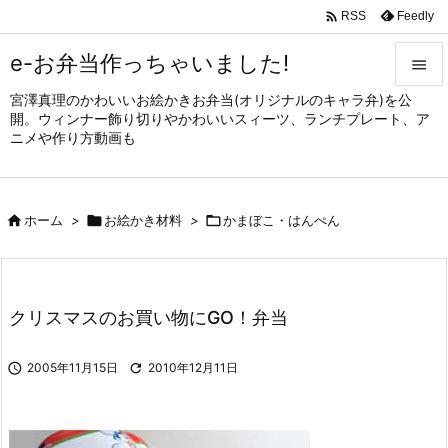

Feedly
RSS
e-お弁当作っちゃいました!

宮澤真理のかわいいお絵かきお弁当(オリジナルのキャラ弁)を公

開。ウィンナー飾り切りやかわいいスィーツ、ランチプレート、ア
メニュ
ニメや作り方動画も

サイド


ホーム
>

お絵かき材料
>

かまぼこ・はんぺん
前へ

次へ

クリスマスのお買い物にGO！弁当
検索

2005年11月15日

2010年12月11日