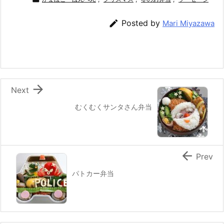
c
itt
e
er
e
ai
e
er
e
n
l

Posted by
Mari Miyazawa
b
st
a
o
o
k

Next
むくむくサンタさん弁当

Prev
パトカー弁当