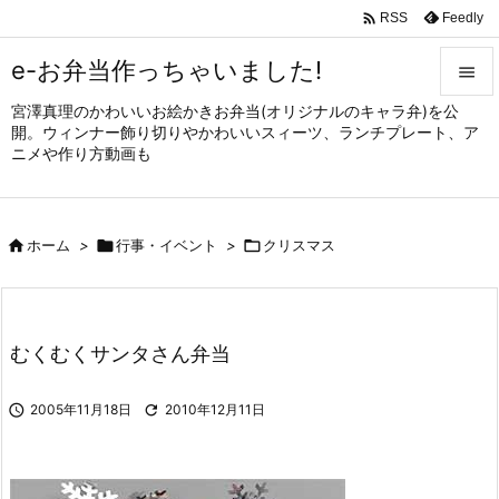

Feedly
RSS
e-お弁当作っちゃいました!

宮澤真理のかわいいお絵かきお弁当(オリジナルのキャラ弁)を公

開。ウィンナー飾り切りやかわいいスィーツ、ランチプレート、ア
メニュ
ニメや作り方動画も

サイド


ホーム
>

行事・イベント
>

クリスマス
前へ

次へ

むくむくサンタさん弁当
検索

2005年11月18日

2010年12月11日