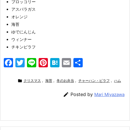
ブロッコリー
アスパラガス
オレンジ
海苔
ゆでにんじん
ウィンナー
チキンピラフ
F
T
Li
Pi
H
E
共
a
w
n
nt
at
m
有
c
itt
e
er
e
ai

クリスマス
,
海苔
,
冬のお弁当
,
チャーハン・ピラフ
,
ハム
e
er
e
n
l

Posted by
Mari Miyazawa
b
st
a
o
o
k