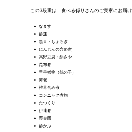
この3段重は 食べる係りさんのご実家にお届
なます
酢蓮
黒豆・ちょろぎ
にんじんの含め煮
高野豆腐・絹さや
昆布巻
里芋煮物（鶴の子）
海老
椎茸含め煮
コンニャク煮物
たつくり
伊達巻
栗金団
酢かぶ