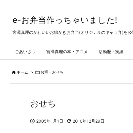
e-お弁当作っちゃいました!
宮澤真理のかわいいお絵かきお弁当(オリジナルのキャラ弁)を
ごあいさつ
宮澤真理の本・アニメ
活動歴・実績

ホーム
>

お重・おせち
おせち

2005年1月1日

2010年12月29日