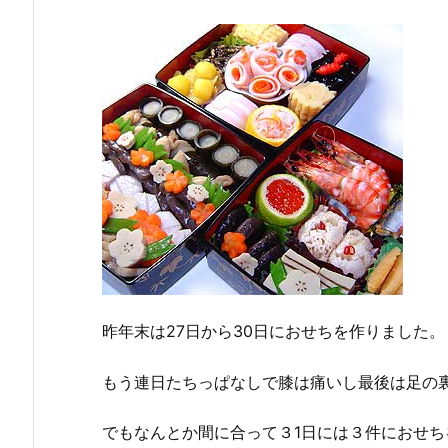
昨年末は27日から30日におせちを作りました。
もう連日たちっぱなしで膝は痛いし最後は足の裏
でもなんとか間に合って３1日には３件におせ