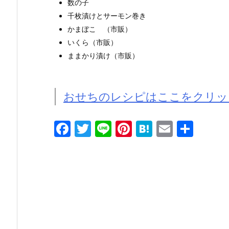
数の子
千枚漬けとサーモン巻き
かまぼこ （市販）
いくら（市販）
ままかり漬け（市販）
おせちのレシピはここをクリッ
F
T
Li
Pi
H
E
共
a
w
n
nt
at
m
有
c
itt
e
er
e
ai
e
er
e
n
l
b
st
a
o
o