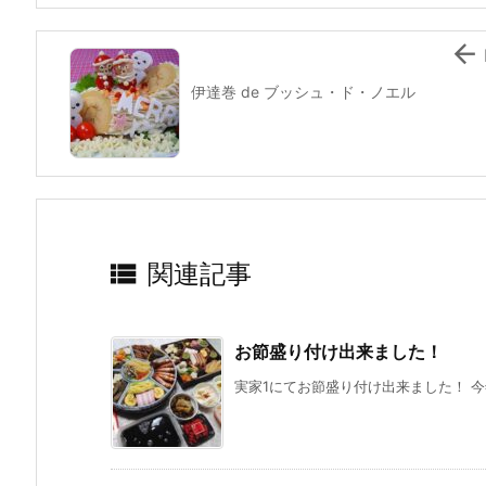
k

伊達巻 de ブッシュ・ド・ノエル

関連記事
お節盛り付け出来ました！
実家1にてお節盛り付け出来ました！ 今