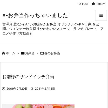

Feedly
RSS
e-お弁当作っちゃいました!

宮澤真理のかわいいお絵かきお弁当(オリジナルのキャラ弁)を公

開。ウィンナー飾り切りやかわいいスィーツ、ランチプレート、ア
メニュ
ニメや作り方動画も

サイド


ホーム
>

お弁当
>

春のお弁当
前へ

次へ

お雛様のサンドイッチ弁当
検索

2009年2月20日

2011年2月18日