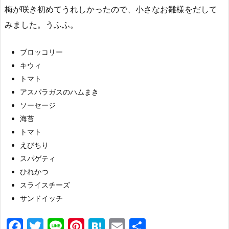
梅が咲き初めてうれしかったので、小さなお雛様をだして
みました。うふふ。
ブロッコリー
キウィ
トマト
アスパラガスのハムまき
ソーセージ
海苔
トマト
えびちり
スパゲティ
ひれかつ
スライスチーズ
サンドイッチ
F
T
Li
Pi
H
E
共