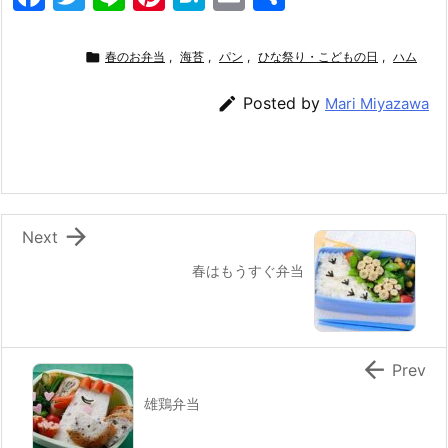
a
w
n
nt
at
m
有
c
itt
e
er
e
ai

春のお弁当
,
海苔
,
パン
,
ひな祭り・こどもの日
,
ハム
e
er
e
n
l

Posted by
Mari Miyazawa
b
st
a
o
o
k

Next
春はもうすぐ弁当

Prev
雄鶏弁当