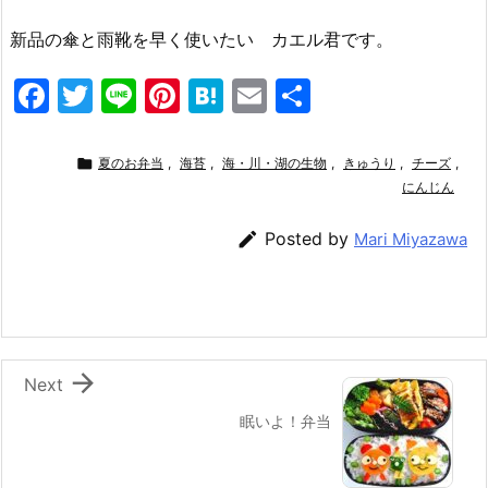
新品の傘と雨靴を早く使いたい カエル君です。
F
T
Li
Pi
H
E
共
a
w
n
nt
at
m
有
c
itt
e
er
e
ai

夏のお弁当
,
海苔
,
海・川・湖の生物
,
きゅうり
,
チーズ
,
e
er
e
n
l
にんじん
b
st
a

Posted by
Mari Miyazawa
o
o
k

Next
眠いよ！弁当