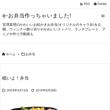

Feedly
RSS
e-お弁当作っちゃいました!

宮澤真理のかわいいお絵かきお弁当(オリジナルのキャラ弁)を公

開。ウィンナー飾り切りやかわいいスィーツ、ランチプレート、ア
メニュ
ニメや作り方動画も

サイド


ホーム
>

お弁当
前へ

次へ

眠いよ！弁当
検索

2004年5月13日

2010年6月26日