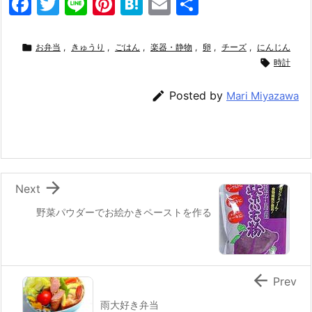
F
T
Li
Pi
H
E
共
a
w
n
nt
at
m
有
c
itt
e
er
e
ai

お弁当
,
きゅうり
,
ごはん
,
楽器・静物
,
卵
,
チーズ
,
にんじん
e
er
e
n
l

時計
b
st
a

Posted by
Mari Miyazawa
o
o
k

Next
野菜パウダーでお絵かきペーストを作る

Prev
雨大好き弁当