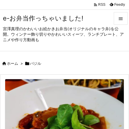

Feedly
RSS
e-お弁当作っちゃいました!

宮澤真理のかわいいお絵かきお弁当(オリジナルのキャラ弁)を公

開。ウィンナー飾り切りやかわいいスィーツ、ランチプレート、ア
メニュ
ニメや作り方動画も

サイド


ホーム
>

バジル
前へ

次へ

検索