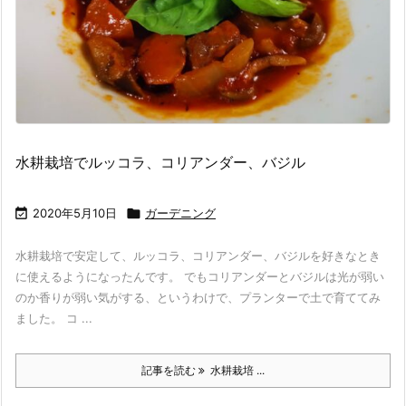
水耕栽培でルッコラ、コリアンダー、バジル

2020年5月10日

ガーデニング
水耕栽培で安定して、ルッコラ、コリアンダー、バジルを好きなとき
に使えるようになったんです。 でもコリアンダーとバジルは光が弱い
のか香りが弱い気がする、というわけで、プランターで土で育ててみ
ました。 コ ...
記事を読む
水耕栽培 ...