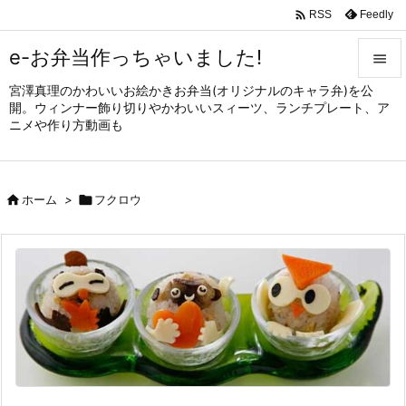

Feedly
RSS
e-お弁当作っちゃいました!

宮澤真理のかわいいお絵かきお弁当(オリジナルのキャラ弁)を公

開。ウィンナー飾り切りやかわいいスィーツ、ランチプレート、ア
メニュ
ニメや作り方動画も

サイド


ホーム
>

フクロウ
前へ

次へ

検索