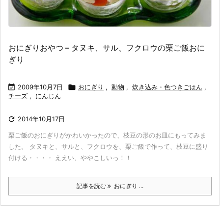
おにぎりおやつ – タヌキ、サル、フクロウの栗ご飯おに
ぎり

2009年10月7日

おにぎり
,
動物
,
炊き込み・色つきごはん
,
チーズ
,
にんじん

2014年10月17日
栗ご飯のおにぎりがかわいかったので、枝豆の形のお皿にもってみま
した。 タヌキと、サルと、フクロウを、栗ご飯で作って、枝豆に盛り
付ける・・・・ ええい、ややこしいっ！！
記事を読む
おにぎり ...