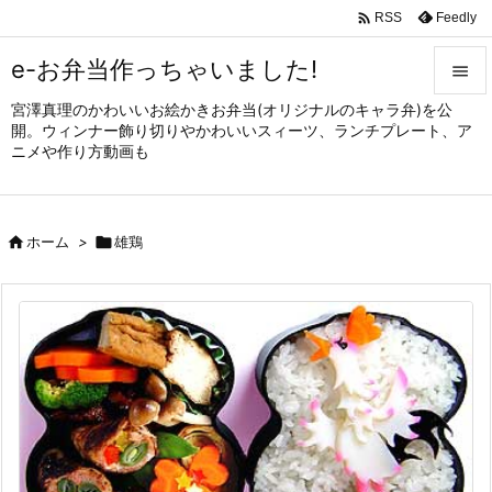

Feedly
RSS
e-お弁当作っちゃいました!

宮澤真理のかわいいお絵かきお弁当(オリジナルのキャラ弁)を公

開。ウィンナー飾り切りやかわいいスィーツ、ランチプレート、ア
メニュ
ニメや作り方動画も

サイド


ホーム
>

雄鶏
前へ

次へ

検索