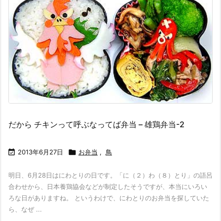
だから チキンって呼ぶなってば弁当 – 雄鶏弁当-2

2013年6月27日

お弁当
,
鳥
明日、6月28日はにわとりの日です。「に（２）わ（８）とり」の語呂
合わせから、日本養鶏協会などが制定したそうですが、本当にいろい
ろな日がありますね。 というわけで、にわとりのお弁当を探していた
ら、なぜ ...