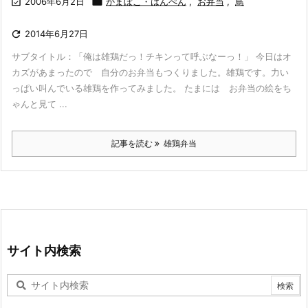

2006年6月2日

かまぼこ・はんぺん
,
お弁当
,
鳥

2014年6月27日
サブタイトル：「俺は雄鶏だっ！チキンって呼ぶなーっ！」 今日はオ
カズがあまったので 自分のお弁当もつくりました。雄鶏です。力い
っぱい叫んでいる雄鶏を作ってみました。 たまには お弁当の絵をち
ゃんと見て ...
記事を読む
雄鶏弁当
サイト内検索