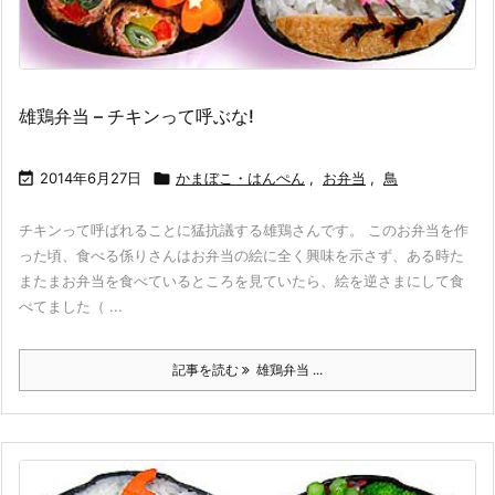
雄鶏弁当 – チキンって呼ぶな!

2014年6月27日

かまぼこ・はんぺん
,
お弁当
,
鳥
チキンって呼ばれることに猛抗議する雄鶏さんです。 このお弁当を作
った頃、食べる係りさんはお弁当の絵に全く興味を示さず、ある時た
またまお弁当を食べているところを見ていたら、絵を逆さまにして食
べてました（ ...
記事を読む
雄鶏弁当 ...